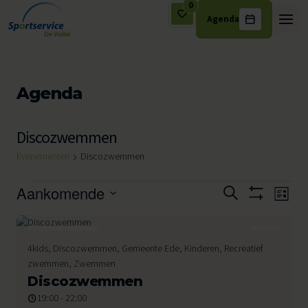
0
Agenda
Ga naar de inhoud
Agenda
Discozwemmen
Evenementen
Discozwemmen
Evenementen
Aankomende
Eveneme
Eve
Zoeken
Lijst
Toon
wee
Selecteer
Zoeken
Filters
een
navi
en
datum.
28
4kids, Discozwemmen, Gemeente Ede, Kinderen, Recreatief
Augustus 2026
zwemmen, Zwemmen
weergev
Discozwemmen
navigatie
19:00 - 22:00