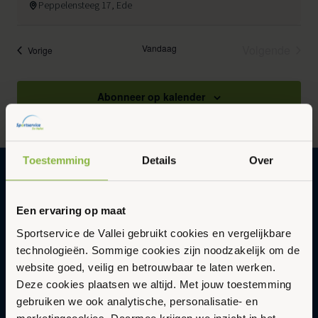
Peppelensteeg 17, Ede
Vandaag
Volgende
Evenementen
Vorige
Evenemen
Abonneer op kalender
Toestemming
Details
Over
Gezonder en vitaler leven in een
Een ervaring op maat
duurzame en gastvrije omgeving met
Sportservice de Vallei gebruikt cookies en vergelijkbare
Sportservice De Vallei
technologieën. Sommige cookies zijn noodzakelijk om de
Abonneer op onze nieuwsbrief
website goed, veilig en betrouwbaar te laten werken.
Updates en nieuws in je inbox.
Deze cookies plaatsen we altijd. Met jouw toestemming
gebruiken we ook analytische, personalisatie- en
E-
Aanmelden