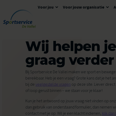
Voor jou
Voor jouw organisatie
Ga naar de inhoud
Algemene informatie
Advies en ondersteuning
Overzicht accommodaties
Wij helpen je
Openingstijden
Lokaal Sportakkoord
Algemene voorwaarden
graag verder
Tickets en reserveren
Meedoen
Tarieven
Tarieven
Veelgestelde vragen
Bij Sportservice De Vallei maken we sport en beweg
bereikbaar. Heb je een vraag? Grote kans dat je het a
Ons aanbod voor jou
bij de
veelgestelde vragen
op deze site. Liever direct
Zwemles
of loop gerust binnen – we staan voor je klaar!
Voor kinderen
Voor scholen
Kun je het antwoord op jouw vraag niet vinden op on
dan gebruik van onderstaand formulier, dan nemen wij
Avond4Daagse
contact met je op. Wil je een klacht indienen,
klik dan 