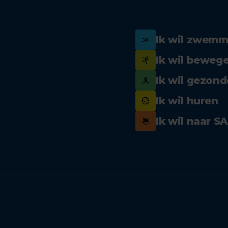
Ik wil zwem
Ik wil beweg
Ik wil gezond
Ik wil huren
Ik wil naar S