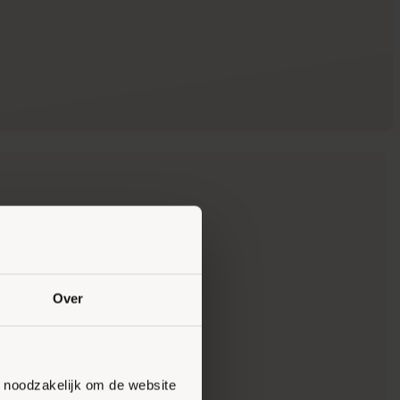
service de Vallei
Over
steeg 17
Ede
portservicedevallei.nl
n noodzakelijk om de website
 479735