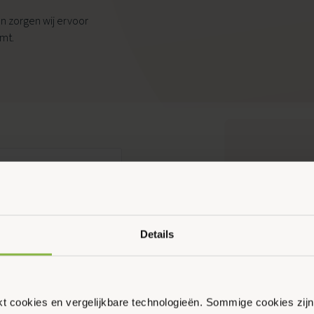
n zorgen wij ervoor
mt.
Ouder & Kind Beweegfeest
Multisport
Sportbieb
AquaKids
Scan & Play
Sport
Details
Peppelen
6715 CV 
info@s
ikt cookies en vergelijkbare technologieën. Sommige cookies zij
0318 –