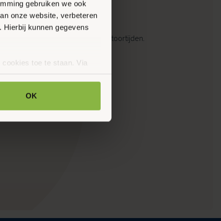
stemming gebruiken we ook
van onze website, verbeteren
en kantooruren
. Hierbij kunnen gegevens
rheid in geval van nood buiten kantoortijden.
0181927
 cookies toe te staan. Via
uze op ieder moment wijzigen
klaring.
OK