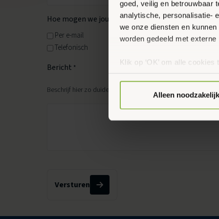
goed, veilig en betrouwbaar 
analytische, personalisatie-
Hoe mogen we jou benaderen?
*
we onze diensten en kunnen 
Per e-mail
worden gedeeld met externe 
Telefonisch
Klik op ‘OK’ om alle cookies 
Bericht
*
‘Voorkeuren instellen’ kun je
via onze cookie-instellingen.
Beschrijf hier zo duidelijk mogelijk jouw vraag of opmerking.
Alleen noodzakelij
Versturen