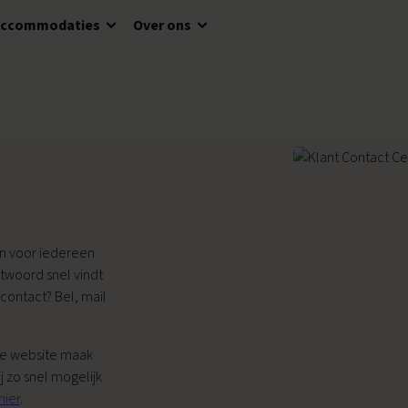
Accommodaties
Over ons
Voor kinderen
Bewegingsonderwijs
Voor jongeren
SAM Schoolsport
Voor volwassenen
SAM School Olympiade
Voor senioren
en voor iedereen
ntwoord snel vindt
Aangepast sporten
 contact? Bel, mail
Evenementen
ze website maak
 zo snel mogelijk
hier
.