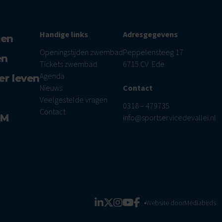
Handige links
Adresgegevens
men
Openingstijden zwembad
Peppelensteeg 17
en
Tickets zwembad
6715 CV Ede
Agenda
er leven
Nieuws
Contact
Veelgestelde vragen
0318 – 479735
Contact
AM
info@sportservicedevallei.nl
Website door
Mediabirds