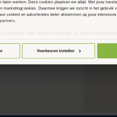
te laten werken. Deze cookies plaatsen we altijd. Met jouw toe
 en marketingcookies. Daarmee krijgen we inzicht in het gebruik 
Buit
we content en advertenties beter afstemmen op jouw interesses
Bereikbaa
partners.
06 – 2
te accepteren. Kies ‘Alleen noodzakelijk’ om alleen noodzakelijke
 per categorie kiezen welke cookies je accepteert. Je kunt je ke
 Meer informatie vind je in ons
cookiebeleid en onze privacyver
ke
Voorkeuren instellen