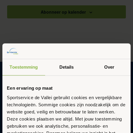
weergev
Abonneer op kalender
navigatie
Toestemming
Details
Over
Gezonder en vitaler leven in een
Een ervaring op maat
duurzame en gastvrije omgeving met
Sportservice de Vallei gebruikt cookies en vergelijkbare
Sportservice De Vallei
technologieën. Sommige cookies zijn noodzakelijk om de
Abonneer op onze nieuwsbrief
website goed, veilig en betrouwbaar te laten werken.
Updates en nieuws in je inbox.
Deze cookies plaatsen we altijd. Met jouw toestemming
gebruiken we ook analytische, personalisatie- en
E-
Aanmelden