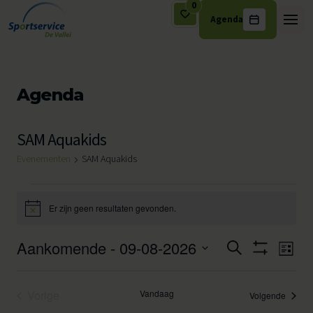
0
Agenda
Ga naar de inhoud
Agenda
SAM Aquakids
Evenementen
SAM Aquakids
Evenementen
Er zijn geen resultaten gevonden.
Bericht
Aankomende
 - 
09-08-2026
Eveneme
Eve
Zoeken
Lijst
Toon
wee
Selecteer
Zoeken
Filters
een
navi
Vorige
Vandaag
en
Evene
Volgende
datum.
Evenementen