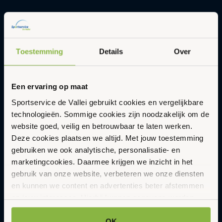
Gezonder en vitaler leven in een
duurzame en gastvrije omgeving met
Sportservice De Vallei
Toestemming
Details
Over
Abonneer op onze nieuwsbrief
Updates en nieuws in je inbox.
Een ervaring op maat
E-
Aanmelden
Sportservice de Vallei gebruikt cookies en vergelijkbare
mailadres
technologieën. Sommige cookies zijn noodzakelijk om de
website goed, veilig en betrouwbaar te laten werken.
Deze cookies plaatsen we altijd. Met jouw toestemming
Ik wil zwemmen
gebruiken we ook analytische, personalisatie- en
marketingcookies. Daarmee krijgen we inzicht in het
Ik wil bewegen
gebruik van onze website, verbeteren we onze diensten
Ik wil gezonder leven
en kunnen we content en advertenties beter afstemmen
op jouw interesses. Hierbij kunnen gegevens worden
Ik wil huren
gedeeld met externe partners.
OK