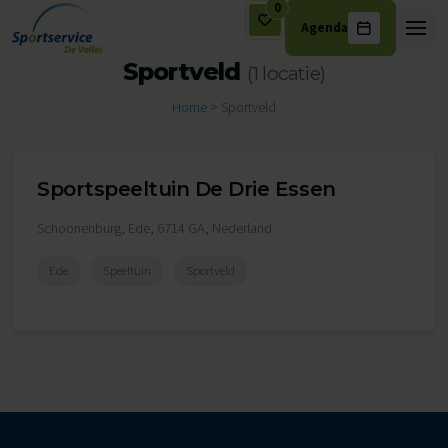
0
Agenda
Ga naar de inhoud
Sportveld
(1 locatie)
Home
>
Sportveld
Sportspeeltuin De Drie Essen
Schoonenburg, Ede, 6714 GA, Nederland
Ede
Speeltuin
Sportveld