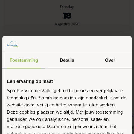
Dinsdag
18
Augustus 2026
20:30 - 21:15
Peppelensteeg 17, Ede
Toestemming
Details
Over
Maak favoriet
Een ervaring op maat
Sportservice de Vallei gebruikt cookies en vergelijkbare
Gerelateerde activiteiten
technologieën. Sommige cookies zijn noodzakelijk om de
website goed, veilig en betrouwbaar te laten werken.
Deze cookies plaatsen we altijd. Met jouw toestemming
gebruiken we ook analytische, personalisatie- en
10
11
marketingcookies. Daarmee krijgen we inzicht in het
Bewegen, Gemeente Ede, MBVO, Senioren
Gemeente Ede, K
Augustus 2026
Augustus 2026
gebruik van onze website, verbeteren we onze diensten