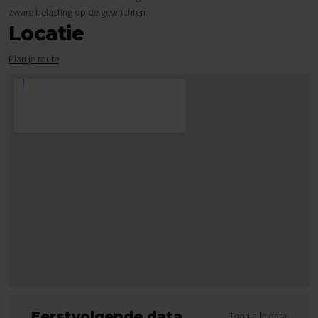
zware belasting op de gewrichten.
Locatie
Plan je route
Eerstvolgende data
Toon alle data