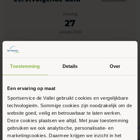
Dinsdag
27
Januari 2026
11:00 - 12:00
Peppelensteeg 17, Ede
Toestemming
Details
Over
Maak favoriet
Een ervaring op maat
Sportservice de Vallei gebruikt cookies en vergelijkbare
Gerelateerde activiteiten
technologieën. Sommige cookies zijn noodzakelijk om de
website goed, veilig en betrouwbaar te laten werken.
Deze cookies plaatsen we altijd. Met jouw toestemming
gebruiken we ook analytische, personalisatie- en
marketingcookies. Daarmee krijgen we inzicht in het
10
11
Bewegen, Gemeente Ede, MBVO, Senioren
Gemeente Ede, K