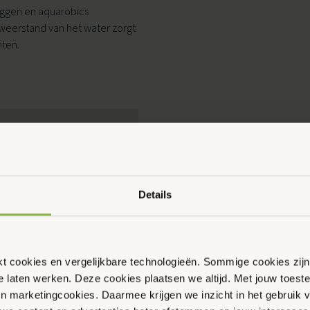
oggen en aquarobics
e weerstand van het water zorgt
hten.
Ouder & Kind Beweegfeest
Multisport
Sportbieb
AquaKids
Scan & Play
Details
ikt cookies en vergelijkbare technologieën. Sommige cookies zij
te laten werken. Deze cookies plaatsen we altijd. Met jouw toe
 en marketingcookies. Daarmee krijgen we inzicht in het gebruik 