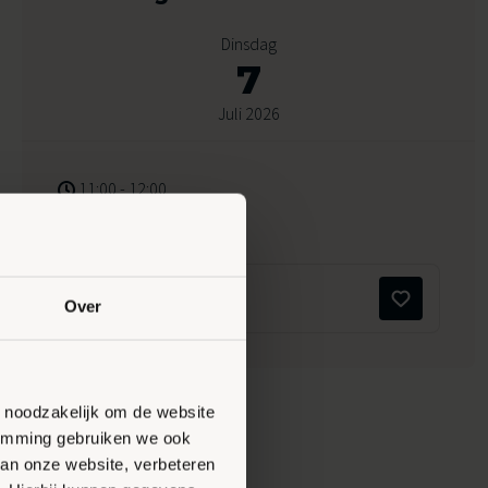
Dinsdag
7
Juli 2026
11:00 - 12:00
Peppelensteeg 17, Ede
Maak favoriet
Over
n noodzakelijk om de website
stemming gebruiken we ook
van onze website, verbeteren