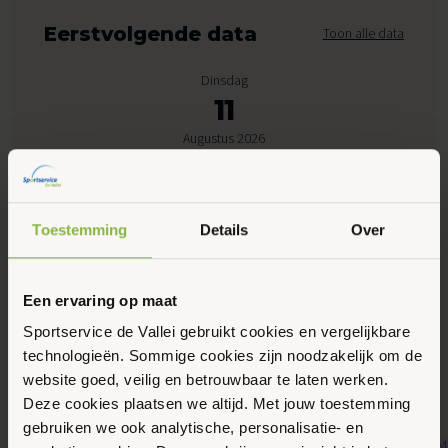
Eerstvolgende data
Toon alle data
Dinsdag
11
Augustus 2026
08:00 - 08:45
Peppelensteeg 17, Ede
Toestemming
Details
Over
Maak favoriet
Een ervaring op maat
Sportservice de Vallei gebruikt cookies en vergelijkbare
technologieën. Sommige cookies zijn noodzakelijk om de
Gerelateerde activiteiten
website goed, veilig en betrouwbaar te laten werken.
Deze cookies plaatsen we altijd. Met jouw toestemming
gebruiken we ook analytische, personalisatie- en