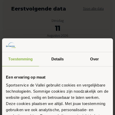
Eerstvolgende data
Toon alle data
Dinsdag
11
Augustus 2026
08:00 - 08:45
Peppelensteeg 17, Ede
Toestemming
Details
Over
Maak favoriet
Een ervaring op maat
Sportservice de Vallei gebruikt cookies en vergelijkbare
technologieën. Sommige cookies zijn noodzakelijk om de
Gerelateerde activiteiten
website goed, veilig en betrouwbaar te laten werken.
Deze cookies plaatsen we altijd. Met jouw toestemming
gebruiken we ook analytische, personalisatie- en