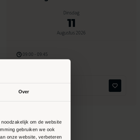
Dinsdag
11
Augustus 2026
09:00 - 09:45
Peppelensteeg 17, Ede
Maak favoriet
Over
n noodzakelijk om de website
stemming gebruiken we ook
van onze website, verbeteren