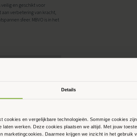
 veilig en geschikt voor
aan verbetering van kracht,
ntspannen sfeer. MBVO is in het
Ouder & Kind Beweegfeest
Multisport
Sportbieb
AquaKids
Scan & Play
Details
ikt cookies en vergelijkbare technologieën. Sommige cookies zij
te laten werken. Deze cookies plaatsen we altijd. Met jouw toe
 en marketingcookies. Daarmee krijgen we inzicht in het gebruik 