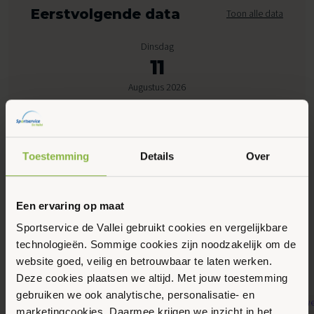
Eerstvolgende data
Toon alle data
Dinsdag
11
Augustus 2026
09:00 - 09:45
Peppelensteeg 17, Ede
Toestemming
Details
Over
Maak favoriet
Een ervaring op maat
Sportservice de Vallei gebruikt cookies en vergelijkbare
technologieën. Sommige cookies zijn noodzakelijk om de
Gerelateerde activiteiten
website goed, veilig en betrouwbaar te laten werken.
Deze cookies plaatsen we altijd. Met jouw toestemming
gebruiken we ook analytische, personalisatie- en
marketingcookies. Daarmee krijgen we inzicht in het