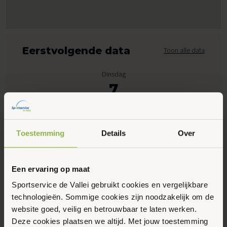
Eerstvolgende data
Toon alle data
Dinsdag
7
Oktober 2025
Toestemming
Details
Over
13:45 - 14:45
Peppelensteeg 17, Ede
Een ervaring op maat
Maak favoriet
Sportservice de Vallei gebruikt cookies en vergelijkbare
technologieën. Sommige cookies zijn noodzakelijk om de
website goed, veilig en betrouwbaar te laten werken.
Gerelateerde activiteiten
Deze cookies plaatsen we altijd. Met jouw toestemming