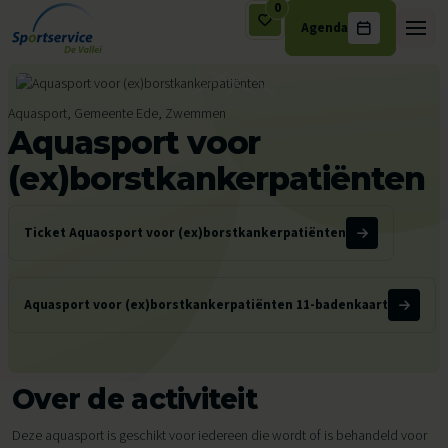
0
Agenda
Ga naar de inhoud
Aquasport, Gemeente Ede, Zwemmen
Aquasport voor
(ex)borstkankerpatiënten
Ticket Aquaosport voor (ex)borstkankerpatiënten
Aquasport voor (ex)borstkankerpatiënten 11-badenkaart
Over de activiteit
Deze aquasport is geschikt voor iedereen die wordt of is behandeld voor