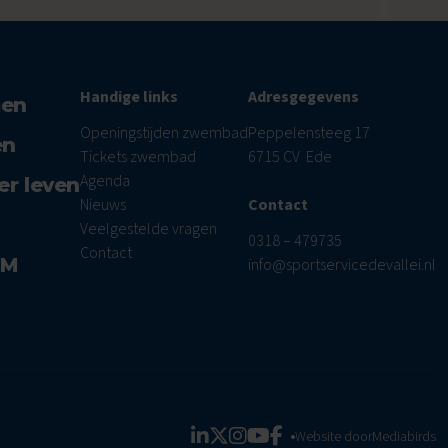
Handige links
Adresgegevens
men
Openingstijden zwembad
Peppelensteeg 17
en
Tickets zwembad
6715 CV Ede
Agenda
er leven
Nieuws
Contact
Veelgestelde vragen
0318 – 479735
Contact
AM
info@sportservicedevallei.nl
Website door
Mediabirds