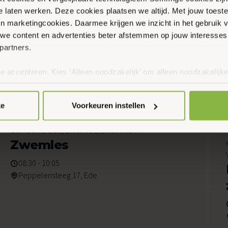
te laten werken. Deze cookies plaatsen we altijd. Met jouw toe
 en marketingcookies. Daarmee krijgen we inzicht in het gebruik 
we content en advertenties beter afstemmen op jouw interesses
partners.
te accepteren. Kies ‘Alleen noodzakelijk’ om alleen noodzakelijke
en
 per categorie kiezen welke cookies je accepteert. Je kunt je ke
 Meer informatie vind je in ons
cookiebeleid en onze privacyver
ke
Voorkeuren instellen
8
Gemeente Ede, Zwemles, Zwemmen
Augustus 2026
Zwemles
08:30 - 10:05
Peppelensteeg 17, Ede