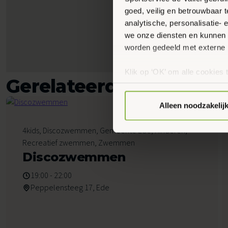
goed, veilig en betrouwbaar 
analytische, personalisatie-
we onze diensten en kunnen 
worden gedeeld met externe 
Klik op ‘OK’ om alle cookies 
Gerelateerde activiteit
‘Voorkeuren instellen’ kun je
via onze cookie-instellingen.
Alleen noodzakelij
7
4kids, Discozwemmen, Gemeente Ede, Kinderen,
Augustus 2026
Recreatief zwemmen, Zwemmen
Discozwemmen
19:00 - 22:00
Peppelensteeg 17, Ede