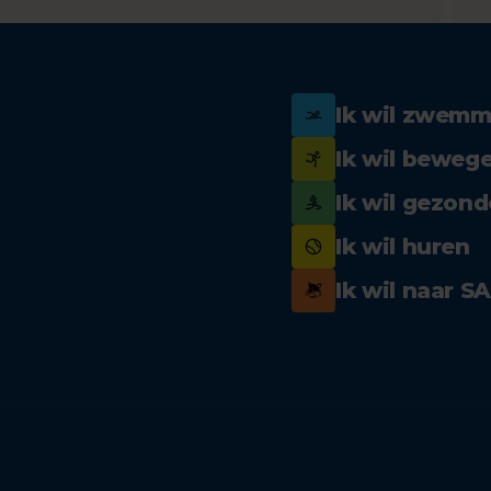
Ik wil zwem
Ik wil beweg
Ik wil gezond
Ik wil huren
Ik wil naar S