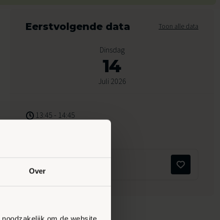
Eerstvolgende data
Toon alle data
Dinsdag
14
Juli 2026
13:45 - 14:45
Peppelensteeg 17, Ede
Maak favoriet
Over
n noodzakelijk om de website