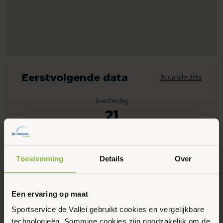
Eerstvolgende data
Toon alle data
Donderdag
21
Mei 2026
Toestemming
Details
Over
09:00 - 09:45
Bornsesteeg 4, Wageningen
Een ervaring op maat
Meer informatie
Sportservice de Vallei gebruikt cookies en vergelijkbare
technologieën. Sommige cookies zijn noodzakelijk om de