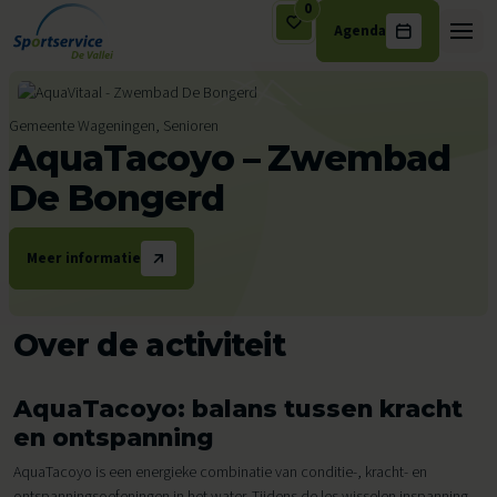
0
Agenda
Ga naar de inhoud
Gemeente Wageningen, Senioren
AquaTacoyo – Zwembad
De Bongerd
Meer informatie
Over de activiteit
AquaTacoyo: balans tussen kracht
en ontspanning
AquaTacoyo is een energieke combinatie van conditie-, kracht- en
ontspanningsoefeningen in het water. Tijdens de les wisselen inspanning