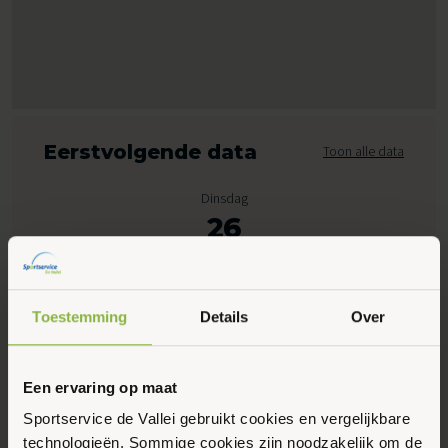
Eerstvolgende data
Toon alle data
Dinsdag
26
Mei 2026
Toestemming
Details
Over
09:00 - 10:00
Bornsesteeg 4, Wageningen
Een ervaring op maat
Meer informatie
Sportservice de Vallei gebruikt cookies en vergelijkbare
technologieën. Sommige cookies zijn noodzakelijk om de