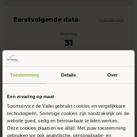
Eerstvolgende data
Toon alle data
Maandag
31
Augustus 2026
07:00 - 13:00
Toestemming
Details
Over
Peppelensteeg 17, Ede
Een ervaring op maat
Maak favoriet
Sportservice de Vallei gebruikt cookies en vergelijkbare
technologieën. Sommige cookies zijn noodzakelijk om de
website goed, veilig en betrouwbaar te laten werken.
Gerelateerde activiteiten
Deze cookies plaatsen we altijd. Met jouw toestemming
gebruiken we ook analytische, personalisatie- en