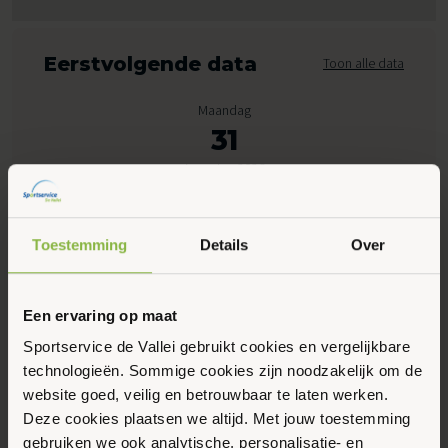
Eerstvolgende data
Toon alle data
Maandag
31
Augustus 2026
07:00 - 13:00
Toestemming
Details
Over
Peppelensteeg 17, Ede
Een ervaring op maat
Maak favoriet
Sportservice de Vallei gebruikt cookies en vergelijkbare
technologieën. Sommige cookies zijn noodzakelijk om de
website goed, veilig en betrouwbaar te laten werken.
Gerelateerde activiteiten
Deze cookies plaatsen we altijd. Met jouw toestemming
gebruiken we ook analytische, personalisatie- en