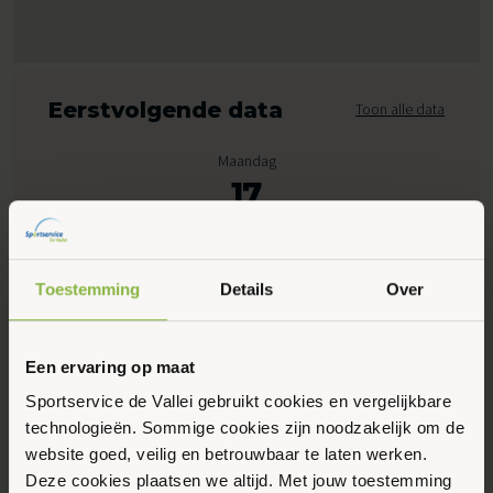
Eerstvolgende data
Toon alle data
Maandag
17
Augustus 2026
Toestemming
Details
Over
07:00 - 11:00
Peppelensteeg 17, Ede
Een ervaring op maat
Maak favoriet
Sportservice de Vallei gebruikt cookies en vergelijkbare
technologieën. Sommige cookies zijn noodzakelijk om de
website goed, veilig en betrouwbaar te laten werken.
Gerelateerde activiteiten
Deze cookies plaatsen we altijd. Met jouw toestemming