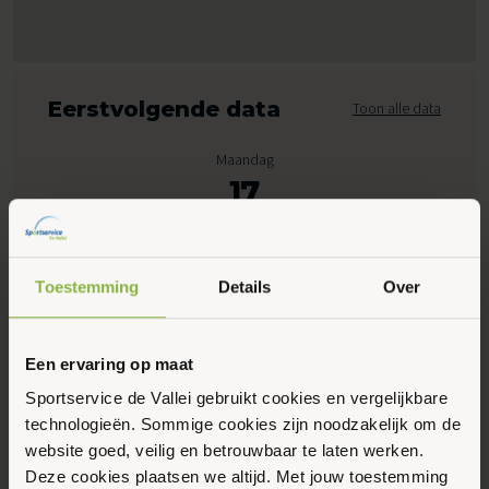
Eerstvolgende data
Toon alle data
Maandag
17
Augustus 2026
Toestemming
Details
Over
07:00 - 11:00
Peppelensteeg 17, Ede
Een ervaring op maat
Maak favoriet
Sportservice de Vallei gebruikt cookies en vergelijkbare
technologieën. Sommige cookies zijn noodzakelijk om de
website goed, veilig en betrouwbaar te laten werken.
Gerelateerde activiteiten
Deze cookies plaatsen we altijd. Met jouw toestemming