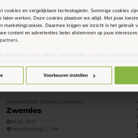
ikt cookies en vergelijkbare technologieën. Sommige cookies zij
te laten werken. Deze cookies plaatsen we altijd. Met jouw toe
 en marketingcookies. Daarmee krijgen we inzicht in het gebruik 
we content en advertenties beter afstemmen op jouw interesses
partners.
te accepteren. Kies ‘Alleen noodzakelijk’ om alleen noodzakelijke
 per categorie kiezen welke cookies je accepteert. Je kunt je ke
 Meer informatie vind je in ons
cookiebeleid en onze privacyver
en
ke
Voorkeuren instellen
7
Gemeente Ede, Zwemles, Zwemmen
Augustus 2026
Zwemles
08:30 - 10:05
Peppelensteeg 17, Ede