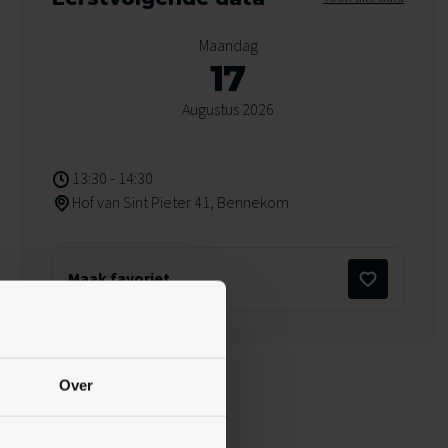
Maandag
17
Augustus 2026
13:30 - 14:30
Hof van Sint Pieter 41, Bennekom
Maak favoriet
Over