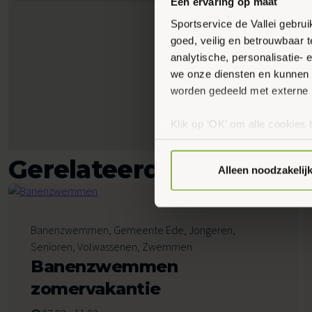
Een ervaring op maat
Sportservice de Vallei gebru
goed, veilig en betrouwbaar 
analytische, personalisatie-
we onze diensten en kunnen 
worden gedeeld met externe 
Klik op ‘OK’ om alle cookies 
‘Voorkeuren instellen’ kun je
via onze cookie-instellingen.
Gerelateerde activiteit
Alleen noodzakelij
7
Banenzwemmen, Gemeente Ede, Jongeren,
Augustus 2026
Senioren, Volwassenen, Zwemmen
Banenzwemmen
zomervakantie