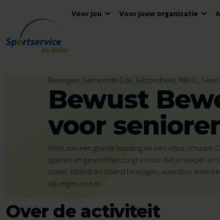
Voor jou
Voor jouw organisatie
Ga naar de inhoud
Algemene informatie
Advies en ondersteuning
Overzicht accommodaties
Bewegen, Gemeente Ede, Gezondheid, MBVO, Senio
Bewust Bew
Openingstijden
Lokaal Sportakkoord
Algemene voorwaarden
Tickets en reserveren
Meedoen
Tarieven
voor seniore
Tarieven
Veelgestelde vragen
Werk aan een goede houding en een vitaal lichaam. O
Ons aanbod voor jou
spieren en gewrichten zorgt ervoor dat je soepel en ste
Zwemles
zowel zittend als staand bewogen, waardoor ieder
zijn eigen niveau.
Voor kinderen
Voor scholen
Over de activiteit
Avond4Daagse