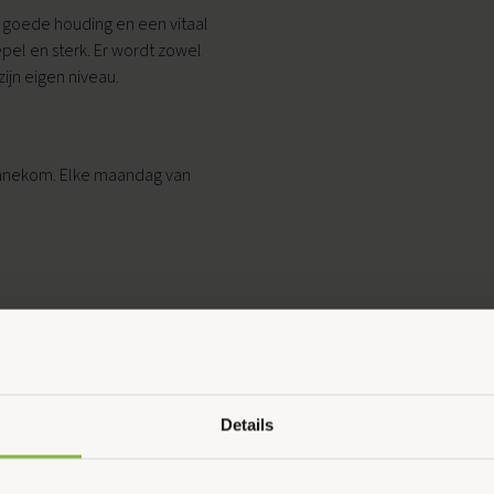
 goede houding en een vitaal
epel en sterk. Er wordt zowel
jn eigen niveau.
Ouder & Kind Beweegfeest
Multisport
Bennekom. Elke maandag van
Sportbieb
AquaKids
Scan & Play
Details