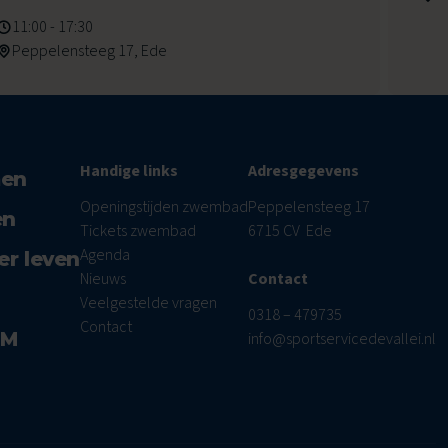
11:00 - 17:30
Peppelensteeg 17, Ede
Handige links
Adresgegevens
men
Openingstijden zwembad
Peppelensteeg 17
en
Tickets zwembad
6715 CV Ede
Agenda
er leven
Nieuws
Contact
Veelgestelde vragen
0318 – 479735
Contact
AM
info@sportservicedevallei.nl