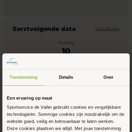
Eerstvolgende data
Toon alle data
Maandag
10
Augustus 2026
Toestemming
Details
Over
09:15 - 10:15
Marktplein 10, Ederveen
Een ervaring op maat
Maak favoriet
Sportservice de Vallei gebruikt cookies en vergelijkbare
technologieën. Sommige cookies zijn noodzakelijk om de
website goed, veilig en betrouwbaar te laten werken.
Gerelateerde activiteiten
Deze cookies plaatsen we altijd. Met jouw toestemming