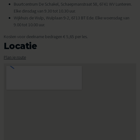
Buurtcentrum De Schakel, Schaepmanstraat 58, 6741 WV Lunteren.
Elke dinsdag van 9.30 tot 10.30 uur.
Wijkhuis de Wulp, Wulplaan 9-2, 6713 BT Ede. Elke woensdag van
9.00 tot 10.00 uur.
Kosten voor deelname bedragen € 5,65 per les.
Locatie
Plan je route