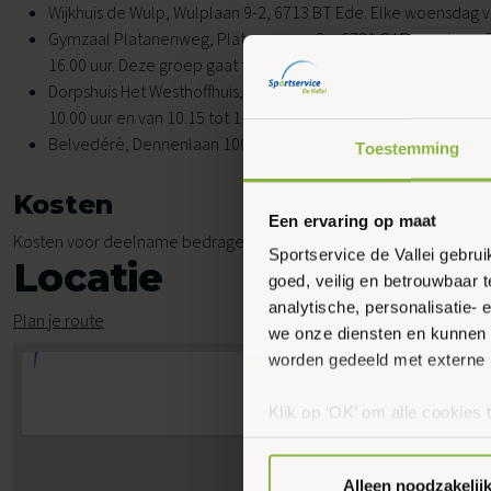
Wijkhuis de Wulp, Wulplaan 9-2, 6713 BT Ede. Elke woensdag va
Gymzaal Platanenweg, Platanenweg 2a, 6721 CJ Bennekom. E
16.00 uur. Deze groep gaat tijdelijk niet door.
Dorpshuis Het Westhoffhuis, Dorpsstraat 28, 6741 AL Lunteren.
10.00 uur en van 10.15 tot 11.15 uur.
Belvedérè, Dennenlaan 100, 6711 RB Ede. Elke vrijdag van 10.3
Toestemming
Kosten
Een ervaring op maat
Kosten voor deelname bedragen € 4,40 per les.
Sportservice de Vallei gebru
Locatie
goed, veilig en betrouwbaar 
analytische, personalisatie-
Plan je route
we onze diensten en kunnen 
worden gedeeld met externe 
Klik op ‘OK’ om alle cookies 
‘Voorkeuren instellen’ kun je
via onze cookie-instellingen.
Alleen noodzakelij