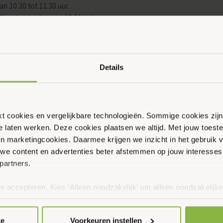
n 10.30 tot 11.30 uur.
lke donderdag van 15.00 tot
 Elke donderdag van 9.00 tot
0 tot 11.30 uur.
Details
ikt cookies en vergelijkbare technologieën. Sommige cookies zij
te laten werken. Deze cookies plaatsen we altijd. Met jouw toe
 en marketingcookies. Daarmee krijgen we inzicht in het gebruik 
we content en advertenties beter afstemmen op jouw interesses
partners.
te accepteren. Kies ‘Alleen noodzakelijk’ om alleen noodzakelijke
 per categorie kiezen welke cookies je accepteert. Je kunt je ke
 Meer informatie vind je in ons
cookiebeleid en onze privacyver
ke
Voorkeuren instellen