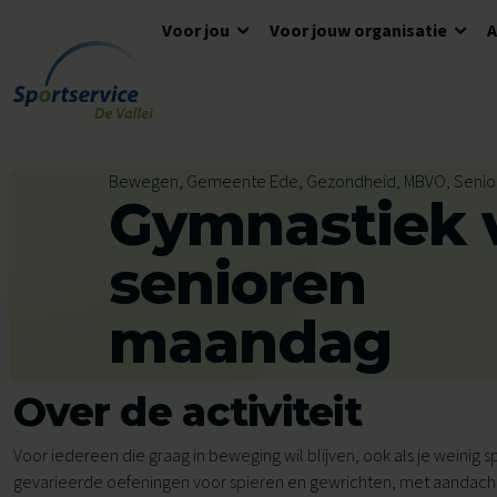
Voor jou
Voor jouw organisatie
Ga naar de inhoud
Algemene informatie
Advies en ondersteuning
Overzicht accommodaties
Bewegen, Gemeente Ede, Gezondheid, MBVO, Senio
Gymnastiek 
Openingstijden
Lokaal Sportakkoord
Algemene voorwaarden
Tickets en reserveren
Meedoen
Tarieven
senioren
Tarieven
Veelgestelde vragen
maandag
Ons aanbod voor jou
Zwemles
Over de activiteit
Voor kinderen
Voor scholen
Voor iedereen die graag in beweging wil blijven, ook als je weinig 
Avond4Daagse
gevarieerde oefeningen voor spieren en gewrichten, met aandach