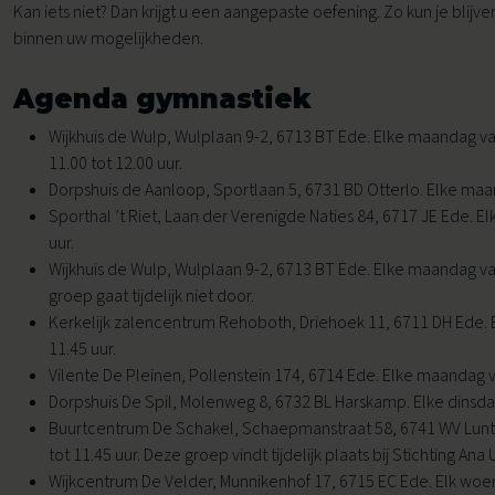
Kan iets niet? Dan krijgt u een aangepaste oefening. Zo kun je blijv
Voor buurtlocaties
binnen uw mogelijkheden.
Voor sportaanbieders
Agenda gymnastiek
Leefstijlcoaching
Voor kinderopvang en BSO
Wijkhuis de Wulp, Wulplaan 9-2, 6713 BT Ede. Elke maandag van
Leefstijlloket
Voor thuis
11.00 tot 12.00 uur.
Dorpshuis de Aanloop, Sportlaan 5, 6731 BD Otterlo. Elke maan
Lekker in je Vel voor jou
Sporthal ’t Riet, Laan der Verenigde Naties 84, 6717 JE Ede. El
uur.
Valpreventie
Wijkhuis de Wulp, Wulplaan 9-2, 6713 BT Ede. Elke maandag van
groep gaat tijdelijk niet door.
Kerkelijk zalencentrum Rehoboth, Driehoek 11, 6711 DH Ede. 
11.45 uur.
Vilente De Pleinen, Pollenstein 174, 6714 Ede. Elke maandag va
Dorpshuis De Spil, Molenweg 8, 6732 BL Harskamp. Elke dinsdag
Buurtcentrum De Schakel, Schaepmanstraat 58, 6741 WV Lunte
tot 11.45 uur. Deze groep vindt tijdelijk plaats bij Stichting Ana 
Wijkcentrum De Velder, Munnikenhof 17, 6715 EC Ede. Elk woens