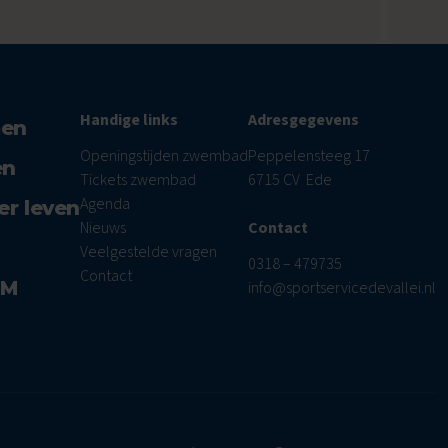
Handige links
Adresgegevens
men
Openingstijden zwembad
Peppelensteeg 17
en
Tickets zwembad
6715 CV Ede
Agenda
er leven
Nieuws
Contact
Veelgestelde vragen
0318 – 479735
Contact
AM
info@sportservicedevallei.nl