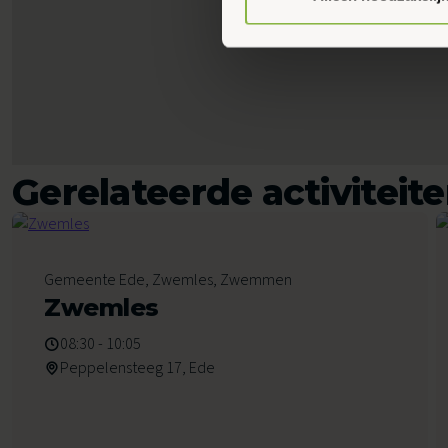
Gerelateerde activiteit
8
Gemeente Ede, Zwemles, Zwemmen
Augustus 2026
Zwemles
08:30 - 10:05
Peppelensteeg 17, Ede