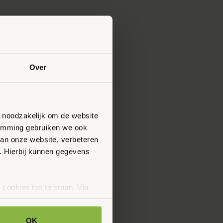
Over
n noodzakelijk om de website
stemming gebruiken we ook
van onze website, verbeteren
. Hierbij kunnen gegevens
 cookies toe te staan. Via
uze op ieder moment wijzigen
klaring.
OK