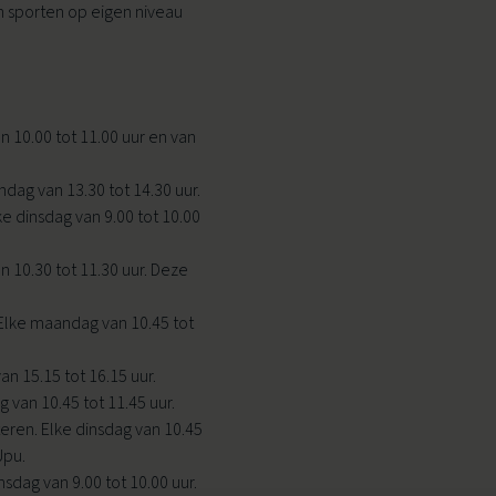
en sporten op eigen niveau
Ouder & Kind Beweegfeest
 10.00 tot 11.00 uur en van
Multisport
dag van 13.30 tot 14.30 uur.
Sportbieb
ke dinsdag van 9.00 tot 10.00
AquaKids
 10.30 tot 11.30 uur. Deze
Scan & Play
Elke maandag van 10.45 tot
n 15.15 tot 16.15 uur.
 van 10.45 tot 11.45 uur.
ren. Elke dinsdag van 10.45
Upu.
dag van 9.00 tot 10.00 uur.