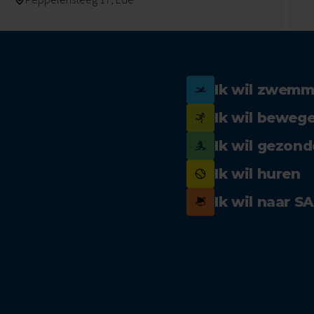
Ik wil zwem
Ik wil beweg
Ik wil gezond
Ik wil huren
Ik wil naar S