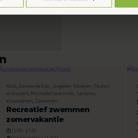
en
8
4kids, Gemeente Ede, Jongeren, Kinderen, Peuters
Augustus 2026
en kleuters, Recreatief zwemmen, Senioren,
Volwassenen, Zwemmen
Recreatief zwemmen
zomervakantie
11:00 - 17:30
Peppelensteeg 17, Ede