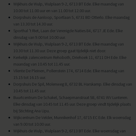
Wijkhuis de Wulp, Wulplaan 9-2, 6713 BT Ede. Elke maandag van
10.00 tot 11.00 uur en van 11.00 tot 12.00 uur.
Dorpshuis de Aanloop, Sportlaan 5, 6731 BD Otterlo. Elke maandag
van 13.30 tot 14.30 uur.
Sporthal ’t Riet, Laan der Verenigde Naties 84, 6717 JE Ede. Elke
dinsdag van 9.00 tot 10.00 uur.
Wijkhuis de Wulp, Wulplaan 9-2, 6713 BT Ede. Elke maandag van
10.30 tot 11.30 uur. Deze groep gaat tijdelijk niet door.
Kerkelijk zalencentrum Rehoboth, Driehoek 11, 6711 DH Ede. Elke
maandag van 10.45 tot 11.45 uur.
Vilente De Pleinen, Pollenstein 174, 6714 Ede. Elke maandag van
15.15 tot 16.15 uur.
Dorpshuis De Spil, Molenweg 8, 6732 BL Harskamp. Elke dinsdag van
10.45 tot 11.45 uur.
Buurtcentrum De Schakel, Schaepmanstraat 58, 6741 WV Lunteren.
Elke dinsdag van 10.45 tot 11.45 uur. Deze groep vindt tijdelijk plaats
bij Stichting Ana Upu.
Wijkcentrum De Velder, Munnikenhof 17, 6715 EC Ede. Elk woensdag
van 9.00 tot 10.00 uur.
Wijkhuis de Wulp, Wulplaan 9-2, 6713 BT Ede. Elke woensdag van