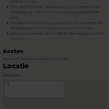
10.30 tot 11.30 uur.
Gymzaal Platanenweg, Platanenweg 2a, 6721 CJ Bennekom. Elke
donderdag van 15.00 tot 16.00 uur. Deze groep gaat tijdelijk niet
door.
Dorpshuis Het Westhoffhuis, Dorpsstraat 28, 6741 AL Lunteren. Elke
donderdag van 9.00 tot 10.00 uur en van 10.15 tot 11.15 uur.
Belvedérè, Dennenlaan 100, 6711 RB Ede. Elke vrijdag van 10.30 tot
11.30 uur.
Kosten
Kosten voor deelname bedragen € 4,40 per les.
Locatie
Plan je route