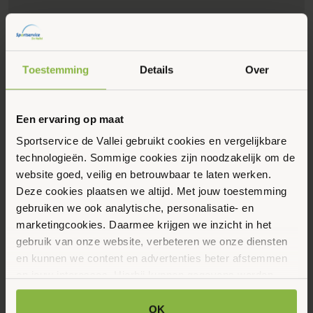
Toestemming
Details
Over
Een ervaring op maat
Sportservice de Vallei gebruikt cookies en vergelijkbare
Eerstvolgende data
Toon alle data
technologieën. Sommige cookies zijn noodzakelijk om de
website goed, veilig en betrouwbaar te laten werken.
Maandag
Deze cookies plaatsen we altijd. Met jouw toestemming
17
gebruiken we ook analytische, personalisatie- en
marketingcookies. Daarmee krijgen we inzicht in het
Augustus 2026
gebruik van onze website, verbeteren we onze diensten
en kunnen we content en advertenties beter afstemmen
10:00 - 11:00
op jouw interesses. Hierbij kunnen gegevens worden
Pollenstein 174, Ede
gedeeld met externe partners.
OK