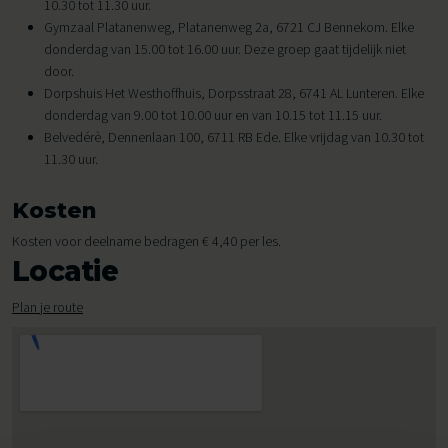
10.30 tot 11.30 uur.
Gymzaal Platanenweg, Platanenweg 2a, 6721 CJ Bennekom. Elke
donderdag van 15.00 tot 16.00 uur. Deze groep gaat tijdelijk niet
door.
Dorpshuis Het Westhoffhuis, Dorpsstraat 28, 6741 AL Lunteren. Elke
donderdag van 9.00 tot 10.00 uur en van 10.15 tot 11.15 uur.
Belvedérè, Dennenlaan 100, 6711 RB Ede. Elke vrijdag van 10.30 tot
11.30 uur.
Kosten
Kosten voor deelname bedragen € 4,40 per les.
Locatie
Plan je route