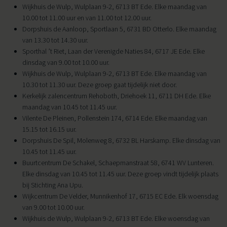
Wijkhuis de Wulp, Wulplaan 9-2, 6713 BT Ede. Elke maandag van
10.00 tot 11.00 uur en van 11.00 tot 12.00 uur.
Dorpshuis de Aanloop, Sportlaan 5, 6731 BD Otterlo. Elke maandag
van 13.30 tot 14.30 uur.
Sporthal ’t Riet, Laan der Verenigde Naties 84, 6717 JE Ede. Elke
dinsdag van 9.00 tot 10.00 uur.
Wijkhuis de Wulp, Wulplaan 9-2, 6713 BT Ede. Elke maandag van
10.30 tot 11.30 uur. Deze groep gaat tijdelijk niet door.
Kerkelijk zalencentrum Rehoboth, Driehoek 11, 6711 DH Ede. Elke
maandag van 10.45 tot 11.45 uur.
Vilente De Pleinen, Pollenstein 174, 6714 Ede. Elke maandag van
15.15 tot 16.15 uur.
Dorpshuis De Spil, Molenweg 8, 6732 BL Harskamp. Elke dinsdag van
10.45 tot 11.45 uur.
Buurtcentrum De Schakel, Schaepmanstraat 58, 6741 WV Lunteren.
Elke dinsdag van 10.45 tot 11.45 uur. Deze groep vindt tijdelijk plaats
bij Stichting Ana Upu.
Wijkcentrum De Velder, Munnikenhof 17, 6715 EC Ede. Elk woensdag
van 9.00 tot 10.00 uur.
Wijkhuis de Wulp, Wulplaan 9-2, 6713 BT Ede. Elke woensdag van