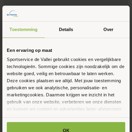
Toestemming
Details
Over
Een ervaring op maat
Sportservice de Vallei gebruikt cookies en vergelijkbare
Eerstvolgende data
Toon alle data
technologieën. Sommige cookies zijn noodzakelijk om de
website goed, veilig en betrouwbaar te laten werken.
Dinsdag
Deze cookies plaatsen we altijd. Met jouw toestemming
11
gebruiken we ook analytische, personalisatie- en
marketingcookies. Daarmee krijgen we inzicht in het
Augustus 2026
gebruik van onze website, verbeteren we onze diensten
en kunnen we content en advertenties beter afstemmen
09:00 - 10:00
op jouw interesses. Hierbij kunnen gegevens worden
Schaepmanstraat 58, Lunteren
gedeeld met externe partners.
OK