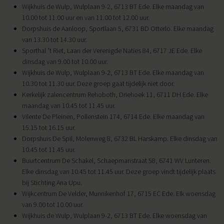
Wijkhuis de Wulp, Wulplaan 9-2, 6713 BT Ede. Elke maandag van
10.00 tot 11.00 uur en van 11.00 tot 12.00 uur.
Dorpshuis de Aanloop, Sportlaan 5, 6731 BD Otterlo. Elke maandag
van 13.30 tot 14.30 uur.
Sporthal ’t Riet, Laan der Verenigde Naties 84, 6717 JE Ede. Elke
dinsdag van 9.00 tot 10.00 uur.
Wijkhuis de Wulp, Wulplaan 9-2, 6713 BT Ede. Elke maandag van
10.30 tot 11.30 uur. Deze groep gaat tijdelijk niet door.
Kerkelijk zalencentrum Rehoboth, Driehoek 11, 6711 DH Ede. Elke
maandag van 10.45 tot 11.45 uur.
Vilente De Pleinen, Pollenstein 174, 6714 Ede. Elke maandag van
15.15 tot 16.15 uur.
Dorpshuis De Spil, Molenweg 8, 6732 BL Harskamp. Elke dinsdag van
10.45 tot 11.45 uur.
Buurtcentrum De Schakel, Schaepmanstraat 58, 6741 WV Lunteren.
Elke dinsdag van 10.45 tot 11.45 uur. Deze groep vindt tijdelijk plaats
bij Stichting Ana Upu.
Wijkcentrum De Velder, Munnikenhof 17, 6715 EC Ede. Elk woensdag
van 9.00 tot 10.00 uur.
Wijkhuis de Wulp, Wulplaan 9-2, 6713 BT Ede. Elke woensdag van