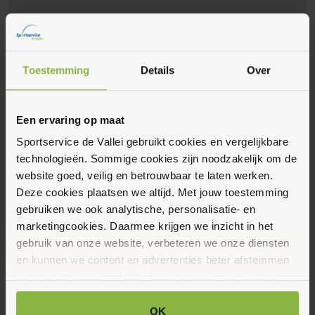
Toestemming
Details
Over
Een ervaring op maat
Sportservice de Vallei gebruikt cookies en vergelijkbare
Eerstvolgende data
Toon alle data
technologieën. Sommige cookies zijn noodzakelijk om de
website goed, veilig en betrouwbaar te laten werken.
Donderdag
Deze cookies plaatsen we altijd. Met jouw toestemming
20
gebruiken we ook analytische, personalisatie- en
marketingcookies. Daarmee krijgen we inzicht in het
Augustus 2026
gebruik van onze website, verbeteren we onze diensten
en kunnen we content en advertenties beter afstemmen
09:00 - 10:00
op jouw interesses. Hierbij kunnen gegevens worden
Dorpsstraat 28, Lunteren
gedeeld met externe partners.
OK