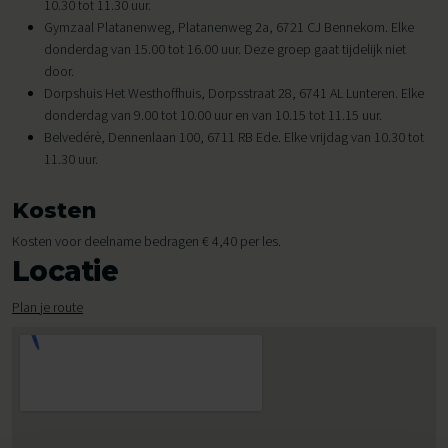
10.30 tot 11.30 uur.
Gymzaal Platanenweg, Platanenweg 2a, 6721 CJ Bennekom. Elke
donderdag van 15.00 tot 16.00 uur. Deze groep gaat tijdelijk niet
door.
Dorpshuis Het Westhoffhuis, Dorpsstraat 28, 6741 AL Lunteren. Elke
donderdag van 9.00 tot 10.00 uur en van 10.15 tot 11.15 uur.
Belvedérè, Dennenlaan 100, 6711 RB Ede. Elke vrijdag van 10.30 tot
11.30 uur.
Kosten
Kosten voor deelname bedragen € 4,40 per les.
Locatie
Plan je route