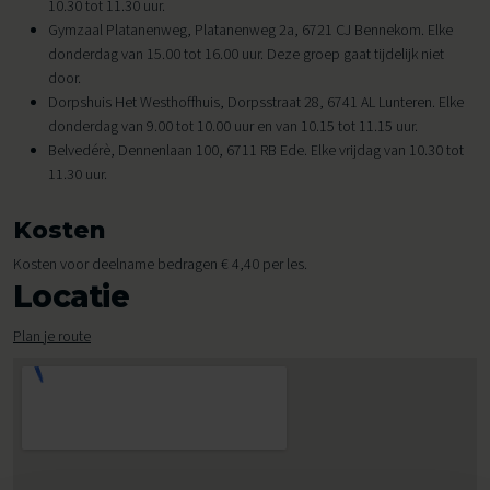
10.30 tot 11.30 uur.
Gymzaal Platanenweg, Platanenweg 2a, 6721 CJ Bennekom. Elke
donderdag van 15.00 tot 16.00 uur. Deze groep gaat tijdelijk niet
door.
Dorpshuis Het Westhoffhuis, Dorpsstraat 28, 6741 AL Lunteren. Elke
donderdag van 9.00 tot 10.00 uur en van 10.15 tot 11.15 uur.
Belvedérè, Dennenlaan 100, 6711 RB Ede. Elke vrijdag van 10.30 tot
11.30 uur.
Kosten
Kosten voor deelname bedragen € 4,40 per les.
Locatie
Plan je route