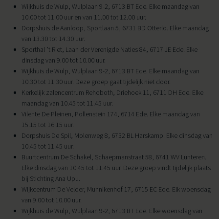
Wijkhuis de Wulp, Wulplaan 9-2, 6713 BT Ede. Elke maandag van
10.00 tot 11.00 uur en van 11.00 tot 12.00 uur.
Dorpshuis de Aanloop, Sportlaan 5, 6731 BD Otterlo. Elke maandag
van 13.30 tot 14.30 uur.
Sporthal ’t Riet, Laan der Verenigde Naties 84, 6717 JE Ede. Elke
dinsdag van 9.00 tot 10.00 uur.
Wijkhuis de Wulp, Wulplaan 9-2, 6713 BT Ede. Elke maandag van
10.30 tot 11.30 uur. Deze groep gaat tijdelijk niet door.
Kerkelijk zalencentrum Rehoboth, Driehoek 11, 6711 DH Ede. Elke
maandag van 10.45 tot 11.45 uur.
Vilente De Pleinen, Pollenstein 174, 6714 Ede. Elke maandag van
15.15 tot 16.15 uur.
Dorpshuis De Spil, Molenweg 8, 6732 BL Harskamp. Elke dinsdag van
10.45 tot 11.45 uur.
Buurtcentrum De Schakel, Schaepmanstraat 58, 6741 WV Lunteren.
Elke dinsdag van 10.45 tot 11.45 uur. Deze groep vindt tijdelijk plaats
bij Stichting Ana Upu.
Wijkcentrum De Velder, Munnikenhof 17, 6715 EC Ede. Elk woensdag
van 9.00 tot 10.00 uur.
Wijkhuis de Wulp, Wulplaan 9-2, 6713 BT Ede. Elke woensdag van