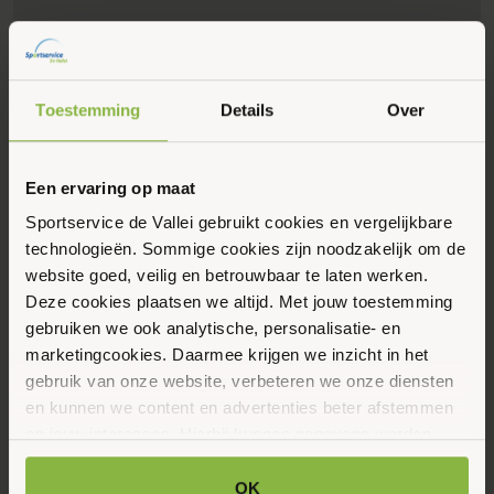
Toestemming
Details
Over
Een ervaring op maat
Sportservice de Vallei gebruikt cookies en vergelijkbare
Eerstvolgende data
Toon alle data
technologieën. Sommige cookies zijn noodzakelijk om de
website goed, veilig en betrouwbaar te laten werken.
Donderdag
Deze cookies plaatsen we altijd. Met jouw toestemming
20
gebruiken we ook analytische, personalisatie- en
marketingcookies. Daarmee krijgen we inzicht in het
Augustus 2026
gebruik van onze website, verbeteren we onze diensten
en kunnen we content en advertenties beter afstemmen
09:00 - 10:00
op jouw interesses. Hierbij kunnen gegevens worden
Dorpsstraat 28, Lunteren
gedeeld met externe partners.
OK