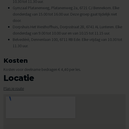
10.30 tot 11.30 uur.
Gymzaal Platanenweg, Platanenweg 2a, 6721 CJ Bennekom. Elke
donderdag van 15.00 tot 16.00 uur. Deze groep gaat tijdelijk niet
door.
Dorpshuis Het Westhoffhuis, Dorpsstraat 28, 6741 AL Lunteren. Elke
donderdag van 9.00 tot 10.00 uur en van 10.15 tot 11.15 uur.
Belvedérè, Dennenlaan 100, 6711 RB Ede. Elke vrijdag van 10.30 tot
11.30 uur.
Kosten
Kosten voor deelname bedragen € 4,40 per les.
Locatie
Plan je route