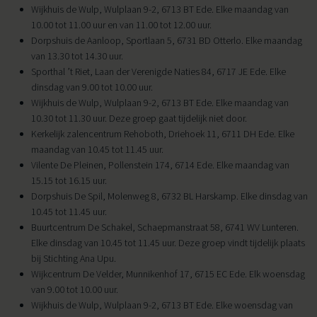
Wijkhuis de Wulp, Wulplaan 9-2, 6713 BT Ede. Elke maandag van
10.00 tot 11.00 uur en van 11.00 tot 12.00 uur.
Dorpshuis de Aanloop, Sportlaan 5, 6731 BD Otterlo. Elke maandag
van 13.30 tot 14.30 uur.
Sporthal ’t Riet, Laan der Verenigde Naties 84, 6717 JE Ede. Elke
dinsdag van 9.00 tot 10.00 uur.
Wijkhuis de Wulp, Wulplaan 9-2, 6713 BT Ede. Elke maandag van
10.30 tot 11.30 uur. Deze groep gaat tijdelijk niet door.
Kerkelijk zalencentrum Rehoboth, Driehoek 11, 6711 DH Ede. Elke
maandag van 10.45 tot 11.45 uur.
Vilente De Pleinen, Pollenstein 174, 6714 Ede. Elke maandag van
15.15 tot 16.15 uur.
Dorpshuis De Spil, Molenweg 8, 6732 BL Harskamp. Elke dinsdag van
10.45 tot 11.45 uur.
Buurtcentrum De Schakel, Schaepmanstraat 58, 6741 WV Lunteren.
Elke dinsdag van 10.45 tot 11.45 uur. Deze groep vindt tijdelijk plaats
bij Stichting Ana Upu.
Wijkcentrum De Velder, Munnikenhof 17, 6715 EC Ede. Elk woensdag
van 9.00 tot 10.00 uur.
Wijkhuis de Wulp, Wulplaan 9-2, 6713 BT Ede. Elke woensdag van