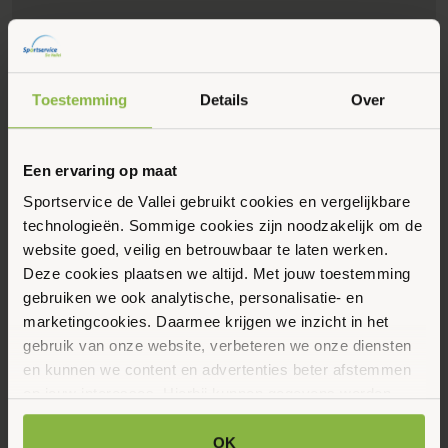
Toestemming
Details
Over
Een ervaring op maat
Sportservice de Vallei gebruikt cookies en vergelijkbare
Eerstvolgende data
Toon alle data
technologieën. Sommige cookies zijn noodzakelijk om de
website goed, veilig en betrouwbaar te laten werken.
Donderdag
Deze cookies plaatsen we altijd. Met jouw toestemming
20
gebruiken we ook analytische, personalisatie- en
marketingcookies. Daarmee krijgen we inzicht in het
Augustus 2026
gebruik van onze website, verbeteren we onze diensten
en kunnen we content en advertenties beter afstemmen
09:00 - 10:00
op jouw interesses. Hierbij kunnen gegevens worden
Dorpsstraat 28, Lunteren
gedeeld met externe partners.
OK