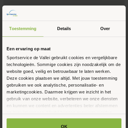
Toestemming
Details
Over
Een ervaring op maat
Sportservice de Vallei gebruikt cookies en vergelijkbare
Eerstvolgende data
Toon alle data
technologieën. Sommige cookies zijn noodzakelijk om de
website goed, veilig en betrouwbaar te laten werken.
Maandag
Deze cookies plaatsen we altijd. Met jouw toestemming
17
gebruiken we ook analytische, personalisatie- en
marketingcookies. Daarmee krijgen we inzicht in het
Augustus 2026
gebruik van onze website, verbeteren we onze diensten
en kunnen we content en advertenties beter afstemmen
10:00 - 11:00
op jouw interesses. Hierbij kunnen gegevens worden
Sportlaan 5, Otterlo
gedeeld met externe partners.
OK