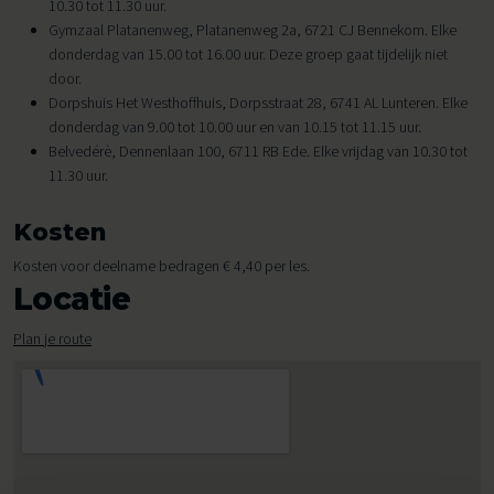
10.30 tot 11.30 uur.
Gymzaal Platanenweg, Platanenweg 2a, 6721 CJ Bennekom. Elke
donderdag van 15.00 tot 16.00 uur. Deze groep gaat tijdelijk niet
door.
Dorpshuis Het Westhoffhuis, Dorpsstraat 28, 6741 AL Lunteren. Elke
donderdag van 9.00 tot 10.00 uur en van 10.15 tot 11.15 uur.
Belvedérè, Dennenlaan 100, 6711 RB Ede. Elke vrijdag van 10.30 tot
11.30 uur.
Kosten
Kosten voor deelname bedragen € 4,40 per les.
Locatie
Plan je route