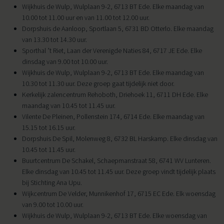
Wijkhuis de Wulp, Wulplaan 9-2, 6713 BT Ede. Elke maandag van
10.00 tot 11.00 uur en van 11.00 tot 12.00 uur.
Dorpshuis de Aanloop, Sportlaan 5, 6731 BD Otterlo. Elke maandag
van 13.30 tot 14.30 uur.
Sporthal ’t Riet, Laan der Verenigde Naties 84, 6717 JE Ede. Elke
dinsdag van 9.00 tot 10.00 uur.
Wijkhuis de Wulp, Wulplaan 9-2, 6713 BT Ede. Elke maandag van
10.30 tot 11.30 uur. Deze groep gaat tijdelijk niet door.
Kerkelijk zalencentrum Rehoboth, Driehoek 11, 6711 DH Ede. Elke
maandag van 10.45 tot 11.45 uur.
Vilente De Pleinen, Pollenstein 174, 6714 Ede. Elke maandag van
15.15 tot 16.15 uur.
Dorpshuis De Spil, Molenweg 8, 6732 BL Harskamp. Elke dinsdag van
10.45 tot 11.45 uur.
Buurtcentrum De Schakel, Schaepmanstraat 58, 6741 WV Lunteren.
Elke dinsdag van 10.45 tot 11.45 uur. Deze groep vindt tijdelijk plaats
bij Stichting Ana Upu.
Wijkcentrum De Velder, Munnikenhof 17, 6715 EC Ede. Elk woensdag
van 9.00 tot 10.00 uur.
Wijkhuis de Wulp, Wulplaan 9-2, 6713 BT Ede. Elke woensdag van