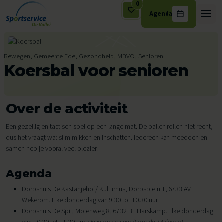
0
Agenda
Ga naar de inhoud
Bewegen, Gemeente Ede, Gezondheid, MBVO, Senioren
Koersbal voor senioren
Over de activiteit
Een gezellig en tactisch spel op een lange mat. De ballen rollen niet recht,
dus het vraagt wat slim mikken en inschatten. Iedereen kan meedoen en
samen heb je vooral veel plezier.
Agenda
Dorpshuis De Kastanjehof/ Kulturhus, Dorpsplein 1, 6733 AV
Wekerom. Elke donderdag van 9.30 tot 10.30 uur.
Dorpshuis De Spil, Molenweg 8, 6732 BL Harskamp. Elke donderdag
van 10.30 tot 11.30 uur.
Deze groep speelt om de 14 dagen!