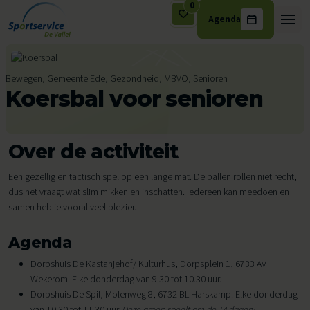
0
Agenda
Ga naar de inhoud
Bewegen, Gemeente Ede, Gezondheid, MBVO, Senioren
Koersbal voor senioren
Over de activiteit
Een gezellig en tactisch spel op een lange mat. De ballen rollen niet recht,
dus het vraagt wat slim mikken en inschatten. Iedereen kan meedoen en
samen heb je vooral veel plezier.
Agenda
Dorpshuis De Kastanjehof/ Kulturhus, Dorpsplein 1, 6733 AV
Wekerom. Elke donderdag van 9.30 tot 10.30 uur.
Dorpshuis De Spil, Molenweg 8, 6732 BL Harskamp. Elke donderdag
van 10.30 tot 11.30 uur.
Deze groep speelt om de 14 dagen!