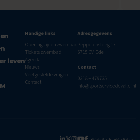
Handige links
Adresgegevens
men
Openingstijden zwembad
Peppelensteeg 17
en
Tickets zwembad
6715 CV Ede
Agenda
er leven
Nieuws
Contact
Veelgestelde vragen
0318 – 479735
Contact
AM
info@sportservicedevallei.nl
Website door
Mediabirds