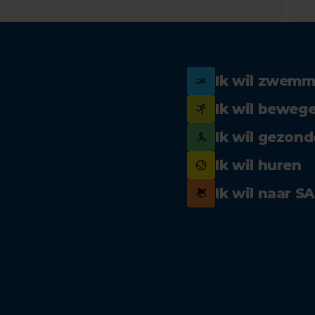
Ik wil zwem
Ik wil beweg
Ik wil gezond
Ik wil huren
Ik wil naar S