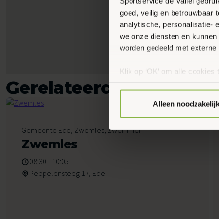
Sportservice de Vallei gebru
goed, veilig en betrouwbaar 
analytische, personalisatie-
we onze diensten en kunnen 
worden gedeeld met externe 
Klik op ‘OK’ om alle cookies 
Gerelateerde activiteit
‘Voorkeuren instellen’ kun je
via onze cookie-instellingen.
Alleen noodzakelij
8
Gemeente Ede, Zwemles, Zwemmen
Augustus 2026
Zwemles
08:30 - 10:05
Peppelensteeg 17, Ede