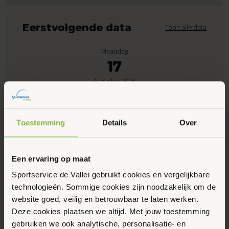
Eerstvolgende data
Toon alle data
Maandag
17
Augustus 2026
16:00 - 17:00
Toestemming
Details
Over
Wulplaan 9-2, Ede
Een ervaring op maat
Maak favoriet
Sportservice de Vallei gebruikt cookies en vergelijkbare
technologieën. Sommige cookies zijn noodzakelijk om de
Gerelateerde activiteiten
website goed, veilig en betrouwbaar te laten werken.
Deze cookies plaatsen we altijd. Met jouw toestemming
gebruiken we ook analytische, personalisatie- en