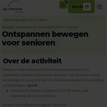
0
Agenda
Ga naar de inhoud
Bewegen, Gemeente Ede, Gezondheid, MBVO, Senioren
Ontspannen bewegen
voor senioren
Over de activiteit
Rustige en milde oefeningen die je lichaam soepel houden en je
ademhaling verbeteren. Iedereen kan meedoen, ook als andere vormen
van bewegen te zwaar of te snel zijn. Ideaal na revalidatie of als aanvulling
op fysiotherapie.
Agenda
Dorpshuis de Aanloop, Sportlaan 5, 6731 BD Otterlo. Elke
donderdag van 9.45 tot 10.45 uur.
Kosten voor deelname bedragen € 5,65 per les.