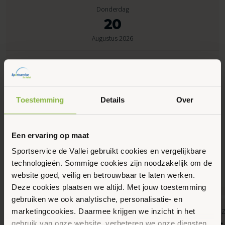
Donderdag
20
Augustus 2026
09:45 - 10:45
Sportlaan 5, Otterlo
Toestemming
Details
Over
Maak favoriet
Een ervaring op maat
Sportservice de Vallei gebruikt cookies en vergelijkbare
Gerelateerde activiteiten
technologieën. Sommige cookies zijn noodzakelijk om de
website goed, veilig en betrouwbaar te laten werken.
Deze cookies plaatsen we altijd. Met jouw toestemming
gebruiken we ook analytische, personalisatie- en
7
8
4kids, Discozwemmen, Gemeente Ede,
Gemeente Ede,
marketingcookies. Daarmee krijgen we inzicht in het
Augustus 2026
Augustus 2026
Kinderen, Recreatief zwemmen, Zwemmen
Zwemles
gebruik van onze website, verbeteren we onze diensten