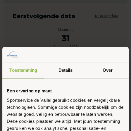
Eerstvolgende data
Toon alle data
Maandag
31
Augustus 2026
09:30 - 10:00
Toestemming
Details
Over
Peppelensteeg 17, Ede
Een ervaring op maat
Maak favoriet
Sportservice de Vallei gebruikt cookies en vergelijkbare
technologieën. Sommige cookies zijn noodzakelijk om de
Gerelateerde activiteiten
website goed, veilig en betrouwbaar te laten werken.
Deze cookies plaatsen we altijd. Met jouw toestemming
gebruiken we ook analytische, personalisatie- en