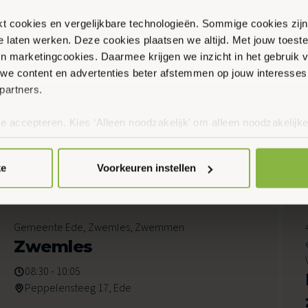
ikt cookies en vergelijkbare technologieën. Sommige cookies zij
te laten werken. Deze cookies plaatsen we altijd. Met jouw toe
 en marketingcookies. Daarmee krijgen we inzicht in het gebruik 
we content en advertenties beter afstemmen op jouw interesses
partners.
te accepteren. Kies ‘Alleen noodzakelijk’ om alleen noodzakelijke
 per categorie kiezen welke cookies je accepteert. Je kunt je ke
 Meer informatie vind je in ons
cookiebeleid en onze privacyver
en
ke
Voorkeuren instellen
7
Gemeente Ede, Zwemles, Zwemmen
Augustus 2026
Zwemles
08:30 - 10:05
Peppelensteeg 17, Ede