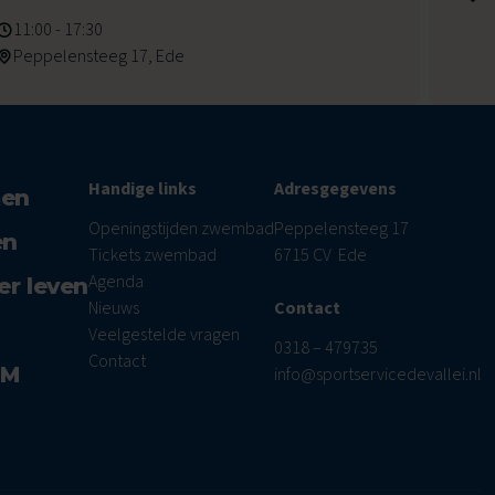
11:00 - 17:30
Peppelensteeg 17, Ede
Handige links
Adresgegevens
men
Openingstijden zwembad
Peppelensteeg 17
en
Tickets zwembad
6715 CV Ede
Agenda
er leven
Nieuws
Contact
Veelgestelde vragen
0318 – 479735
Contact
AM
info@sportservicedevallei.nl