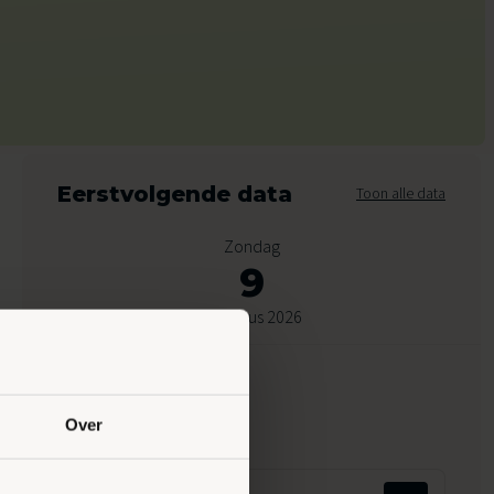
Eerstvolgende data
Toon alle data
Zondag
9
Augustus 2026
10:00 - 17:30
Peppelensteeg 17, Ede
Over