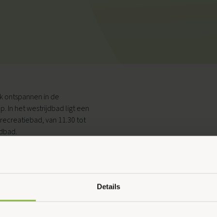
Ouder & Kind Beweegfeest
Multisport
Sportbieb
k ontspannen in de
AquaKids
. In het westrijdbad ligt een
recreatiebad, van 11.30 tot
Scan & Play
jdbad.
Details