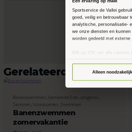
Een ervaring op maat
Sportservice de Vallei gebru
goed, veilig en betrouwbaar 
analytische, personalisatie-
we onze diensten en kunnen 
worden gedeeld met externe 
Klik op ‘OK’ om alle cookies 
‘Voorkeuren instellen’ kun je
via onze cookie-instellingen.
Gerelateerde activiteit
Alleen noodzakelij
7
Banenzwemmen, Gemeente Ede, Jongeren,
Augustus 2026
Senioren, Volwassenen, Zwemmen
Banenzwemmen
zomervakantie