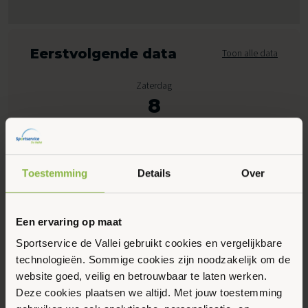
Eerstvolgende data
Toon alle data
Zaterdag
8
Augustus 2026
11:00 - 17:30
Toestemming
Details
Over
Peppelensteeg 17, Ede
Een ervaring op maat
Maak favoriet
Sportservice de Vallei gebruikt cookies en vergelijkbare
technologieën. Sommige cookies zijn noodzakelijk om de
website goed, veilig en betrouwbaar te laten werken.
Gerelateerde activiteiten
Deze cookies plaatsen we altijd. Met jouw toestemming