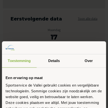
Eerstvolgende data
Toon alle data
Maandag
17
Augustus 2026
11:00 - 17:30
Toestemming
Details
Over
Peppelensteeg 17, Ede
Een ervaring op maat
Maak favoriet
Sportservice de Vallei gebruikt cookies en vergelijkbare
technologieën. Sommige cookies zijn noodzakelijk om de
website goed, veilig en betrouwbaar te laten werken.
Gerelateerde activiteiten
Deze cookies plaatsen we altijd. Met jouw toestemming