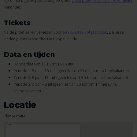
kijk of het bij jullie past. Vraag eenvoudig
een proefles aan via het formulier
hieronder.
Tickets
Na de proefles kun je kiezen voor
een kwartaal- of jaarticket
. De lessen
vinden plaats in sporthal De Peppel in Ede.
Data en tijden
Donderdag van 15:15 tot 16:15 uur
Periode 1: 9 okt – 18 dec (geen les op 23 okt i.v.m. schoolvakantie)
Periode 2: 8 jan – 19 mrt (geen les op 19 feb i.v.m. schoolvakantie)
Periode 3: 9 apr – 8 jul (geen les van 30 apr t/m 14 mei i.v.m.
schoolvakantie)
Locatie
Plan je route