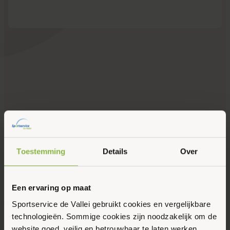
Toestemming
Details
Over
Een ervaring op maat
Vul onderstaand formulier in
Sportservice de Vallei gebruikt cookies en vergelijkbare
technologieën. Sommige cookies zijn noodzakelijk om de
om een proefles SAM
website goed, veilig en betrouwbaar te laten werken.