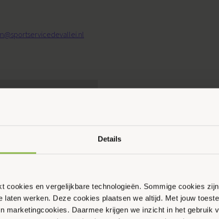
m@sportservicedevallei.nl
Ouder & Kind Beweegfeest
Multisport
Sportbieb
AquaKids
Scan & Play
Details
ikt cookies en vergelijkbare technologieën. Sommige cookies zij
te laten werken. Deze cookies plaatsen we altijd. Met jouw toe
 en marketingcookies. Daarmee krijgen we inzicht in het gebruik 