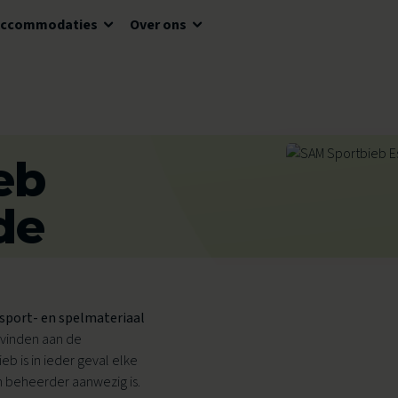
Accommodaties
Over ons
Voor kinderen
Bewegingsonderwijs
eb
Voor jongeren
SAM Schoolsport
Voor volwassenen
SAM School Olympiade
de
Voor senioren
Aangepast sporten
Evenementen
 sport- en spelmateriaal
 vinden aan de
b is in ieder geval elke
n beheerder aanwezig is.