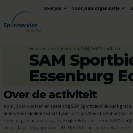
Voor jou
Voor jouw organisatie
Ga naar de inhoud
Algemene informatie
Advies en ondersteuning
Overzicht accommodaties
Gemeente Ede, Kinderen, SAM, SAM Sportbieb
SAM Sportbi
Openingstijden
Lokaal Sportakkoord
Algemene voorwaarden
Tickets en reserveren
Meedoen
Tarieven
Essenburg E
Tarieven
Veelgestelde vragen
Over de activiteit
Ons aanbod voor jou
Zwemles
Kom jij ook sporten en spelen bij SAM Sportbieb? Je kunt gratis
lenen. Voor kinderen vanaf 4 jaar.
SAM Sportbieb Essenburg kun je
Voor kinderen
Voor scholen
Essenburg/Schoonenburg in de wijk Veldhuzien in Ede. SAM Sportbie
Avond4Daagse
woensdagmiddag open van 14.00 tot 16.00 uur, maar ook als er ee