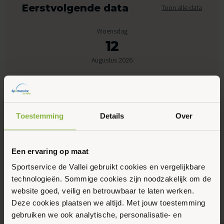
Eerstvolgende data
Toon alle data
Woensdag
12
Augustus 2026
14:00 - 16:00
Schoonenburg, Ede
Gratis
Toestemming
Details
Over
Maak favoriet
Een ervaring op maat
Sportservice de Vallei gebruikt cookies en vergelijkbare
technologieën. Sommige cookies zijn noodzakelijk om de
Gerelateerde activiteiten
website goed, veilig en betrouwbaar te laten werken.
Deze cookies plaatsen we altijd. Met jouw toestemming
gebruiken we ook analytische, personalisatie- en