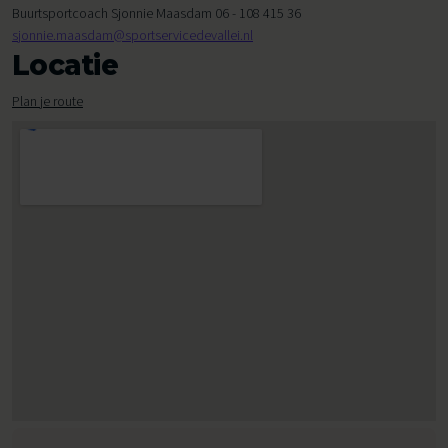
Buurtsportcoach Sjonnie Maasdam 06 - 108 415 36
sjonnie.maasdam@sportservicedevallei.nl
Locatie
Plan je route