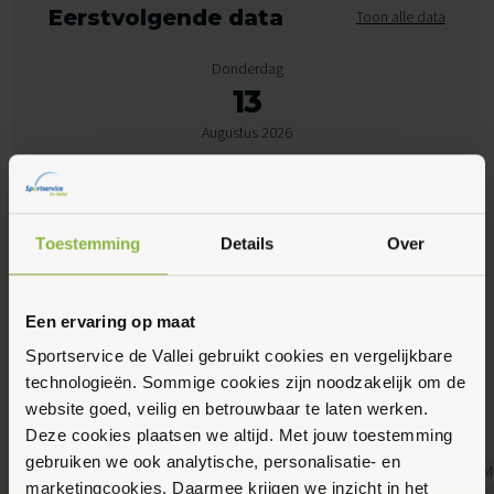
Eerstvolgende data
Toon alle data
Donderdag
13
Augustus 2026
15:30 - 17:00
Lijsterberg, Rhenen
Toestemming
Details
Over
Maak favoriet
Een ervaring op maat
Sportservice de Vallei gebruikt cookies en vergelijkbare
technologieën. Sommige cookies zijn noodzakelijk om de
Gerelateerde activiteiten
website goed, veilig en betrouwbaar te laten werken.
Deze cookies plaatsen we altijd. Met jouw toestemming
gebruiken we ook analytische, personalisatie- en
marketingcookies. Daarmee krijgen we inzicht in het