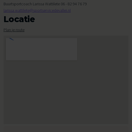
Buurtsportcoach Larissa Wattilete 06 - 82 94 76 79
larissa.wattilete@sportservicedevallei.nl
Locatie
Plan je route