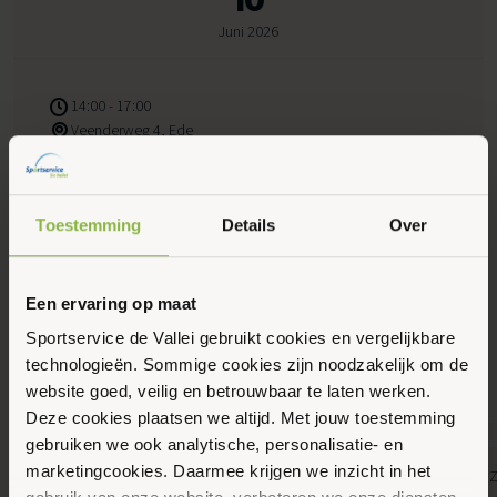
Juni 2026
14:00 - 17:00
Veenderweg 4, Ede
Website van aanbieder
Toestemming
Details
Over
Maak favoriet
Een ervaring op maat
Sportservice de Vallei gebruikt cookies en vergelijkbare
Gerelateerde activiteiten
technologieën. Sommige cookies zijn noodzakelijk om de
website goed, veilig en betrouwbaar te laten werken.
Deze cookies plaatsen we altijd. Met jouw toestemming
gebruiken we ook analytische, personalisatie- en
7
7
marketingcookies. Daarmee krijgen we inzicht in het
Banenzwemmen, Gemeente Ede, Jongeren,
Gemeente Ede,
Augustus 2026
Augustus 2026