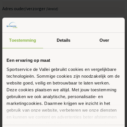
Adres ouder/verzorger
(Vereist)
Straat + huisnummer
Toestemming
Details
Over
Plaats
Een ervaring op maat
Sportservice de Vallei gebruikt cookies en vergelijkbare
technologieën. Sommige cookies zijn noodzakelijk om de
website goed, veilig en betrouwbaar te laten werken.
Postcode
Deze cookies plaatsen we altijd. Met jouw toestemming
gebruiken we ook analytische, personalisatie- en
E-mailadres ouder/verzorger
(Vereist)
marketingcookies. Daarmee krijgen we inzicht in het
gebruik van onze website, verbeteren we onze diensten
en kunnen we content en advertenties beter afstemmen
op jouw interesses. Hierbij kunnen gegevens worden