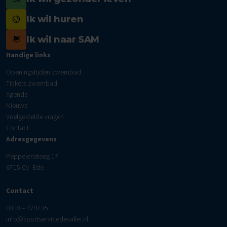
Ik wil huren
Ik wil naar SAM
Handige links
Openingstijden zwembad
Tickets zwembad
Agenda
Nieuws
Veelgestelde vragen
Contact
Adresgegevens
Peppelensteeg 17
6715 CV Ede
Contact
0318 – 479735
info@sportservicedevallei.nl