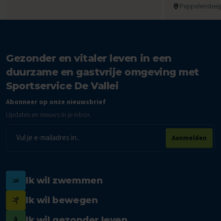
Peppelensteeg
Gezonder en vitaler leven in een
duurzame en gastvrije omgeving met
Sportservice De Vallei
Abonneer op onze nieuwsbrief
Updates en nieuws in je inbox.
E-
Aanmelden
mailadres
Ik wil zwemmen
Ik wil bewegen
Ik wil gezonder leven