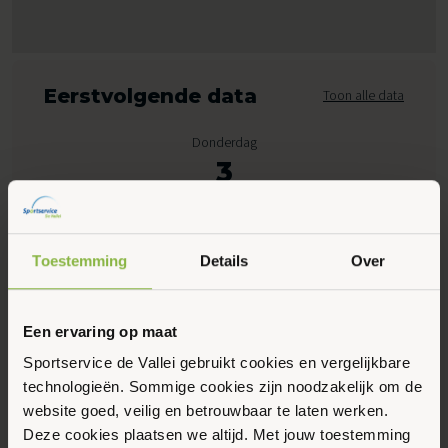
Eerstvolgende data
Toon alle data
Donderdag
3
September 2026
Toestemming
Details
Over
09:15 - 13:00
Peppelensteeg 17, Ede
Een ervaring op maat
Maak favoriet
Sportservice de Vallei gebruikt cookies en vergelijkbare
technologieën. Sommige cookies zijn noodzakelijk om de
website goed, veilig en betrouwbaar te laten werken.
Gerelateerde activiteiten
Deze cookies plaatsen we altijd. Met jouw toestemming