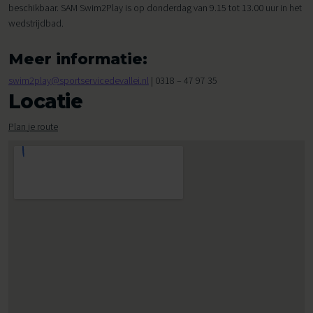
beschikbaar. SAM Swim2Play is op donderdag van 9.15 tot 13.00 uur in het
wedstrijdbad.
Meer informatie:
swim2play@sportservicedevallei.nl
| 0318 – 47 97 35
Locatie
Plan je route