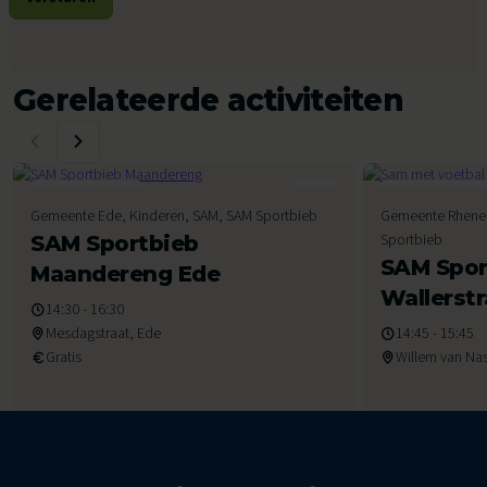
Gerelateerde activiteiten
11
12
Gemeente Ede, Kinderen, SAM, SAM Sportbieb
Gemeente Rhenen
Augustus 2026
Augustus 2026
Sportbieb
SAM Sportbieb
SAM Spor
Maandereng Ede
Wallerst
14:30 - 16:30
Mesdagstraat, Ede
14:45 - 15:45
Gratis
Willem van Nas