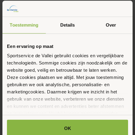
Toestemming
Details
Over
Een ervaring op maat
Eerstvolgende data
Sportservice de Vallei gebruikt cookies en vergelijkbare
Toon alle data
technologieën. Sommige cookies zijn noodzakelijk om de
website goed, veilig en betrouwbaar te laten werken.
Woensdag
4
Deze cookies plaatsen we altijd. Met jouw toestemming
gebruiken we ook analytische, personalisatie- en
Maart 2026
marketingcookies. Daarmee krijgen we inzicht in het
gebruik van onze website, verbeteren we onze diensten
en kunnen we content en advertenties beter afstemmen
12:00 - 13:00
op jouw interesses. Hierbij kunnen gegevens worden
Willem Pijperlaan 4 en 6, Ede
gedeeld met externe partners.
OK