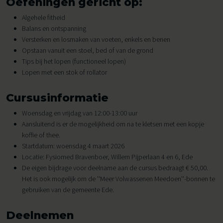
Oefeningen gericht op:
Algehele fitheid
Balans en ontspanning
Versterken en losmaken van voeten, enkels en benen
Opstaan vanuit een stoel, bed of van de grond
Tips bij het lopen (functioneel lopen)
Lopen met een stok of rollator
Cursusinformatie
Woensdag en vrijdag van 12:00-13:00 uur
Aansluitend is er de mogelijkheid om na te kletsen met een kopje
koffie of thee.
Startdatum: woensdag 4 maart 2026
Locatie: Fysiomed Bravenboer, Willem Pijperlaan 4 en 6, Ede
De eigen bijdrage voor deelname aan de cursus bedraagt € 50,00.
Het is ook mogelijk om de ''Meer Volwassenen Meedoen''-bonnen te
gebruiken van de gemeente Ede.
Deelnemen