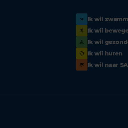
Ik wil zwem
Ik wil beweg
Ik wil gezond
Ik wil huren
Ik wil naar S