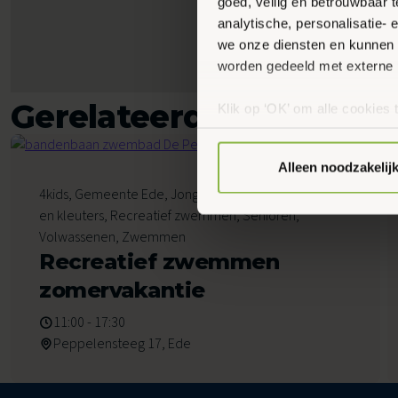
goed, veilig en betrouwbaar 
analytische, personalisatie-
we onze diensten en kunnen 
worden gedeeld met externe 
Gerelateerde activiteit
Klik op ‘OK’ om alle cookies 
‘Voorkeuren instellen’ kun je
via onze cookie-instellingen.
Alleen noodzakelij
8
4kids, Gemeente Ede, Jongeren, Kinderen, Peuters
Augustus 2026
en kleuters, Recreatief zwemmen, Senioren,
Volwassenen, Zwemmen
Recreatief zwemmen
zomervakantie
11:00 - 17:30
Peppelensteeg 17, Ede