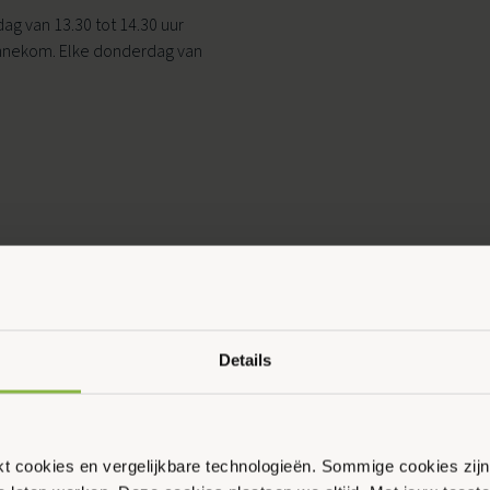
ag van 13.30 tot 14.30 uur
Bennekom. Elke donderdag van
Ouder & Kind Beweegfeest
Multisport
Sportbieb
AquaKids
Scan & Play
Details
ikt cookies en vergelijkbare technologieën. Sommige cookies zij