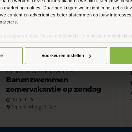
te laten werken. Deze cookies plaatsen we altijd. Met jouw toe
 en marketingcookies. Daarmee krijgen we inzicht in het gebruik 
we content en advertenties beter afstemmen op jouw interesses
partners.
en
te accepteren. Kies ‘Alleen noodzakelijk’ om alleen noodzakelijke
 per categorie kiezen welke cookies je accepteert. Je kunt je ke
 Meer informatie vind je in ons
cookiebeleid en onze privacyver
ke
Voorkeuren instellen
9
Banenzwemmen, Gemeente Ede, Jongeren,
Augustus 2026
Senioren, Volwassenen, Zwemmen
Banenzwemmen
zomervakantie op zondag
10:00 - 11:30
Peppelensteeg 17, Ede