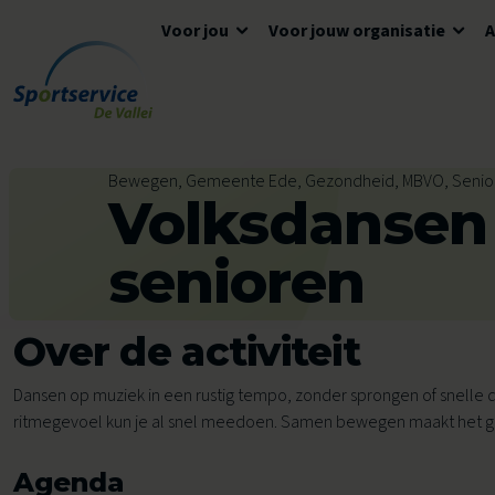
Voor jou
Voor jouw organisatie
Ga naar de inhoud
Algemene informatie
Advies en ondersteuning
Overzicht accommodaties
Bewegen, Gemeente Ede, Gezondheid, MBVO, Senio
Volksdansen
Openingstijden
Lokaal Sportakkoord
Algemene voorwaarden
Tickets en reserveren
Meedoen
Tarieven
senioren
Tarieven
Veelgestelde vragen
Over de activiteit
Ons aanbod voor jou
Zwemles
Dansen op muziek in een rustig tempo, zonder sprongen of snelle 
ritmegevoel kun je al snel meedoen. Samen bewegen maakt het gez
Voor kinderen
Voor scholen
Avond4Daagse
Agenda