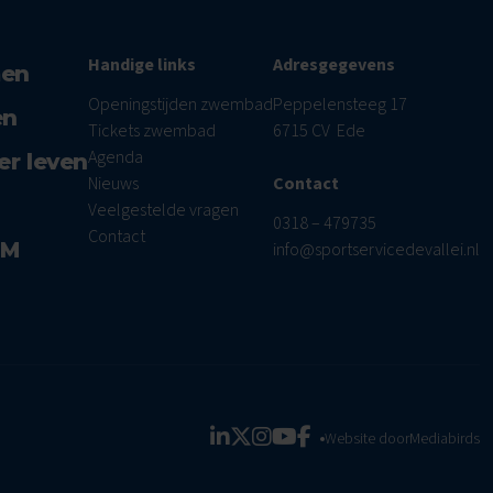
Handige links
Adresgegevens
men
Openingstijden zwembad
Peppelensteeg 17
en
Tickets zwembad
6715 CV Ede
Agenda
er leven
Nieuws
Contact
Veelgestelde vragen
0318 – 479735
Contact
AM
info@sportservicedevallei.nl
Website door
Mediabirds