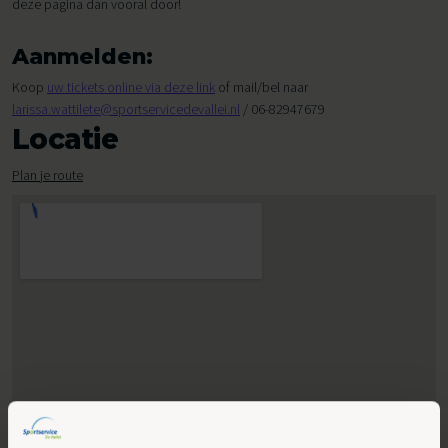
deze pagina dan vooral door!
Aanmelden:
Koop
uw tickets online via deze link
of mail/bel naar
larissa.wattilete@sportservicedevallei.nl
/ 06-82947679
Locatie
Plan je route