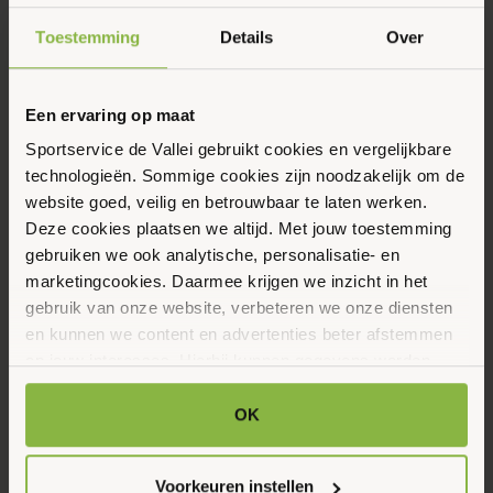
Toestemming
Details
Over
Eerstvolgende data
Toon alle data
Een ervaring op maat
Maandag
Sportservice de Vallei gebruikt cookies en vergelijkbare
6
technologieën. Sommige cookies zijn noodzakelijk om de
website goed, veilig en betrouwbaar te laten werken.
Oktober 2025
Deze cookies plaatsen we altijd. Met jouw toestemming
gebruiken we ook analytische, personalisatie- en
marketingcookies. Daarmee krijgen we inzicht in het
15:30 - 17:00
gebruik van onze website, verbeteren we onze diensten
Groeneweg 58, Rhenen
en kunnen we content en advertenties beter afstemmen
op jouw interesses. Hierbij kunnen gegevens worden
gedeeld met externe partners.
Maak favoriet
OK
Klik op ‘OK’ om alle cookies te accepteren. Kies ‘Alleen
noodzakelijk’ om alleen noodzakelijke cookies toe te
Gerelateerde activiteiten
Voorkeuren instellen
staan. Via ‘Voorkeuren instellen’ kun je per categorie