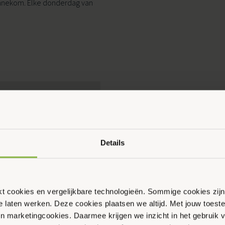
Bennekom. Elke donderdag van
Ouder & Kind Beweegfeest
Multisport
Sportbieb
AquaKids
Scan & Play
Details
ikt cookies en vergelijkbare technologieën. Sommige cookies zij
te laten werken. Deze cookies plaatsen we altijd. Met jouw toe
 en marketingcookies. Daarmee krijgen we inzicht in het gebruik 