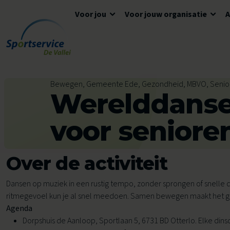
Voor jou
Voor jouw organisatie
Ga naar de inhoud
Algemene informatie
Advies en ondersteuning
Overzicht accommodaties
Bewegen, Gemeente Ede, Gezondheid, MBVO, Senio
Werelddans
Openingstijden
Lokaal Sportakkoord
Algemene voorwaarden
Tickets en reserveren
Meedoen
Tarieven
voor seniore
Tarieven
Veelgestelde vragen
Over de activiteit
Ons aanbod voor jou
Zwemles
Dansen op muziek in een rustig tempo, zonder sprongen of snelle 
ritmegevoel kun je al snel meedoen. Samen bewegen maakt het gez
Voor kinderen
Voor scholen
Agenda
Avond4Daagse
Dorpshuis de Aanloop, Sportlaan 5, 6731 BD Otterlo. Elke dinsd