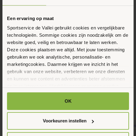
Eerstvolgende data
Toon alle data
Woensdag
Een ervaring op maat
12
Sportservice de Vallei gebruikt cookies en vergelijkbare
Augustus 2026
technologieën. Sommige cookies zijn noodzakelijk om de
website goed, veilig en betrouwbaar te laten werken.
Deze cookies plaatsen we altijd. Met jouw toestemming
11:00 - 12:00
gebruiken we ook analytische, personalisatie- en
Hof van Sint Pieter 41, Bennekom
marketingcookies. Daarmee krijgen we inzicht in het
gebruik van onze website, verbeteren we onze diensten
en kunnen we content en advertenties beter afstemmen
Maak favoriet
op jouw interesses. Hierbij kunnen gegevens worden
gedeeld met externe partners.
OK
Gerelateerde activiteiten
Klik op ‘OK’ om alle cookies te accepteren. Kies ‘Alleen
noodzakelijk’ om alleen noodzakelijke cookies toe te
Voorkeuren instellen
staan. Via ‘Voorkeuren instellen’ kun je per categorie
kiezen welke cookies je accepteert. Je kunt je keuze op
8
8