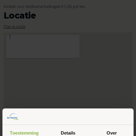
Kosten voor deelname bedragen € 5,65 per les.
Locatie
Plan je route
Toestemming
Details
Over